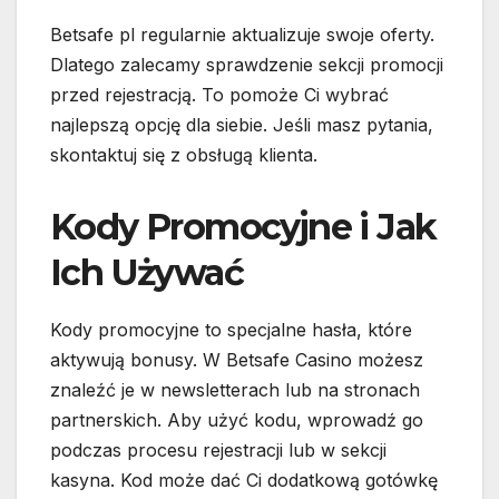
Betsafe pl regularnie aktualizuje swoje oferty.
Dlatego zalecamy sprawdzenie sekcji promocji
przed rejestracją. To pomoże Ci wybrać
najlepszą opcję dla siebie. Jeśli masz pytania,
skontaktuj się z obsługą klienta.
Kody Promocyjne i Jak
Ich Używać
Kody promocyjne to specjalne hasła, które
aktywują bonusy. W Betsafe Casino możesz
znaleźć je w newsletterach lub na stronach
partnerskich. Aby użyć kodu, wprowadź go
podczas procesu rejestracji lub w sekcji
kasyna. Kod może dać Ci dodatkową gotówkę