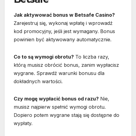
Jak aktywować bonus w Betsafe Casino?
Zarejestruj się, wykonaj wpłatę i wprowadź
kod promocyjny, jeśli jest wymagany. Bonus
powinien być aktywowany automatycznie.
Co to są wymogi obrotu?
To liczba razy,
którą musisz obrócić bonus, zanim wypłacisz
wygrane. Sprawdź warunki bonusu dla
dokładnych wartości.
Czy mogę wypłacić bonus od razu?
Nie,
musisz najpierw spełnić wymogi obrotu.
Dopiero potem wygrane stają się dostępne do
wypłaty.