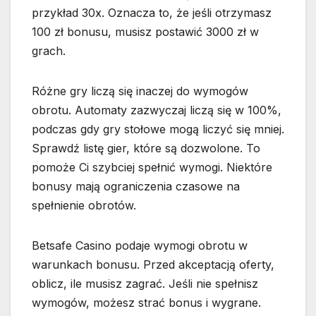
przykład 30x. Oznacza to, że jeśli otrzymasz
100 zł bonusu, musisz postawić 3000 zł w
grach.
Różne gry liczą się inaczej do wymogów
obrotu. Automaty zazwyczaj liczą się w 100%,
podczas gdy gry stołowe mogą liczyć się mniej.
Sprawdź listę gier, które są dozwolone. To
pomoże Ci szybciej spełnić wymogi. Niektóre
bonusy mają ograniczenia czasowe na
spełnienie obrotów.
Betsafe Casino podaje wymogi obrotu w
warunkach bonusu. Przed akceptacją oferty,
oblicz, ile musisz zagrać. Jeśli nie spełnisz
wymogów, możesz strać bonus i wygrane.