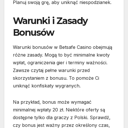
Planuj swoją grę, aby uniknąć niespodzianek.
Warunki i Zasady
Bonusów
Warunki bonusów w Betsafe Casino obejmują
różne zasady. Mogą to być minimalne kwoty
wpłat, ograniczenia gier i terminy ważności.
Zawsze czytaj pełne warunki przed
skorzystaniem z bonusu. To pomoże Ci
uniknąć konfiskaty wygranych.
Na przykład, bonus może wymagać
minimalnej wpłaty 20 zł. Niektóre oferty są
dostępne tylko dla graczy z Polski. Sprawdź,
czy bonus jest ważny przez określony czas,