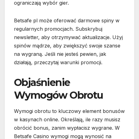
ograniczają wybór gier.
Betsafe pl może oferować darmowe spiny w
regularnych promocjach. Subskrybuj
newsletter, aby otrzymywać aktualizacje. Użyj
spinów mądrze, aby zwiększyć swoje szanse
na wygraną. Jeśli nie jesteś pewien, jak
działają, przeczytaj warunki promocji.
Objaśnienie
Wymogów Obrotu
Wymogi obrotu to kluczowy element bonusów
w kasynach online. Określają, ile razy musisz
obrócić bonus, zanim wypłacisz wygrane. W
Betsafe Casino wymogi mogą wynosić na