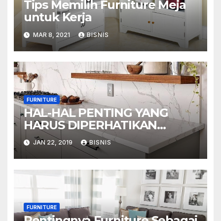
Tips Memilih Furniture Meja
untuk Kerja
MAR 8, 2021
BISNIS
FURNITURE
HAL-HAL PENTING YANG
HARUS DIPERHATIKAN
MELIPUTI:
JAN 22, 2019
BISNIS
FURNITURE
Pentingnya Furniture Sebagai