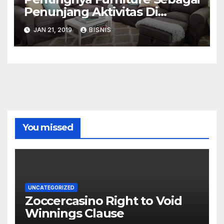
Penunjang Aktivitas Di
Rumah Anda
JAN 21, 2019
BISNIS
You missed
UNCATEGORIZED
Zoccercasino Right to Void
Winnings Clause