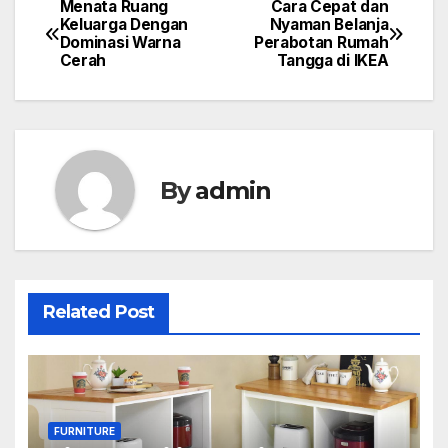
Menata Ruang
Cara Cepat dan
Post
Keluarga Dengan
Nyaman Belanja
Dominasi Warna
Perabotan Rumah
navigation
Cerah
Tangga di IKEA
By
admin
Related Post
FURNITURE