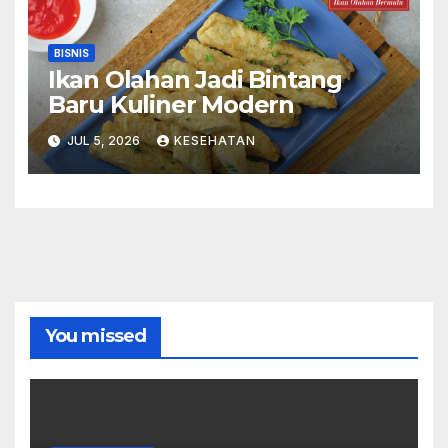
BISNIS
Ikan Olahan Jadi Bintang
Baru Kuliner Modern
JUL 5, 2026
KESEHATAN
You missed