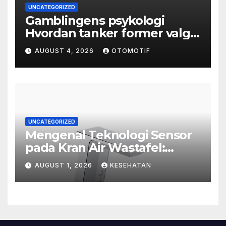
UNCATEGORIZED
Gamblingens psykologi
Hvordan tanker former valg
og atferd
AUGUST 4, 2026
OTOMOTIF
UNCATEGORIZED
Mengenal Teknologi Sensor
pada Kran Air Wastafel:
Mewah, Cerdas, dan Higienis
AUGUST 1, 2026
KESEHATAN