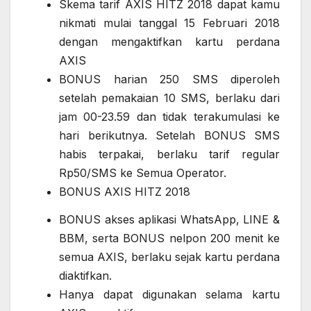
Skema tarif AXIS HITZ 2018 dapat kamu
nikmati mulai tanggal 15 Februari 2018
dengan mengaktifkan kartu perdana
AXIS
BONUS harian 250 SMS diperoleh
setelah pemakaian 10 SMS, berlaku dari
jam 00-23.59 dan tidak terakumulasi ke
hari berikutnya. Setelah BONUS SMS
habis terpakai, berlaku tarif regular
Rp50/SMS ke Semua Operator.
BONUS AXIS HITZ 2018
BONUS akses aplikasi WhatsApp, LINE &
BBM, serta BONUS nelpon 200 menit ke
semua AXIS, berlaku sejak kartu perdana
diaktifkan.
Hanya dapat digunakan selama kartu