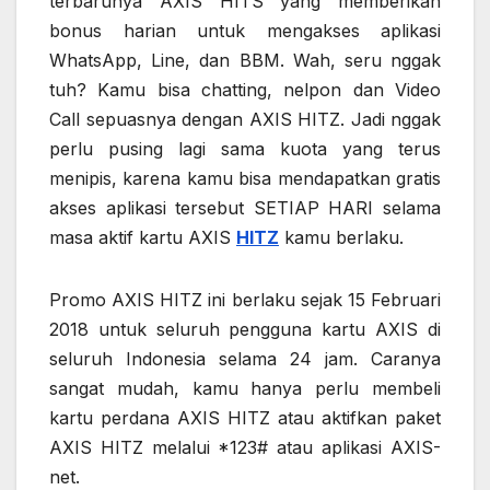
terbarunya AXIS HITS yang memberikan
bonus harian untuk mengakses aplikasi
WhatsApp, Line, dan BBM. Wah, seru nggak
tuh? Kamu bisa chatting, nelpon dan Video
Call sepuasnya dengan AXIS HITZ. Jadi nggak
perlu pusing lagi sama kuota yang terus
menipis, karena kamu bisa mendapatkan gratis
akses aplikasi tersebut SETIAP HARI selama
masa aktif kartu AXIS
HITZ
kamu berlaku.
Promo AXIS HITZ ini berlaku sejak 15 Februari
2018 untuk seluruh pengguna kartu AXIS di
seluruh Indonesia selama 24 jam. Caranya
sangat mudah, kamu hanya perlu membeli
kartu perdana AXIS HITZ atau aktifkan paket
AXIS HITZ melalui *123# atau aplikasi AXIS-
net.