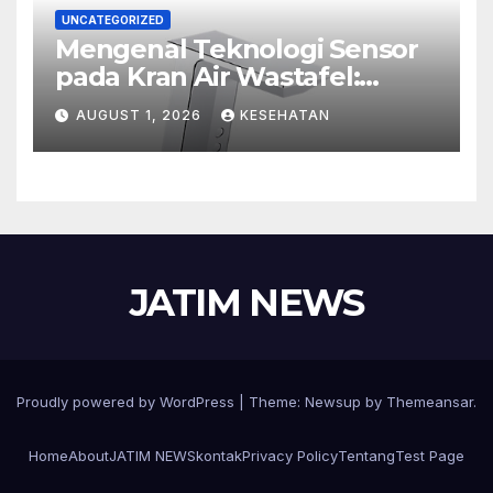
UNCATEGORIZED
Mengenal Teknologi Sensor
pada Kran Air Wastafel:
Mewah, Cerdas, dan Higienis
AUGUST 1, 2026
KESEHATAN
JATIM NEWS
Proudly powered by WordPress
|
Theme:
Newsup
by
Themeansar
.
Home
About
JATIM NEWS
kontak
Privacy Policy
Tentang
Test Page