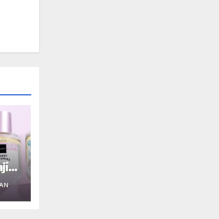
jib
AN