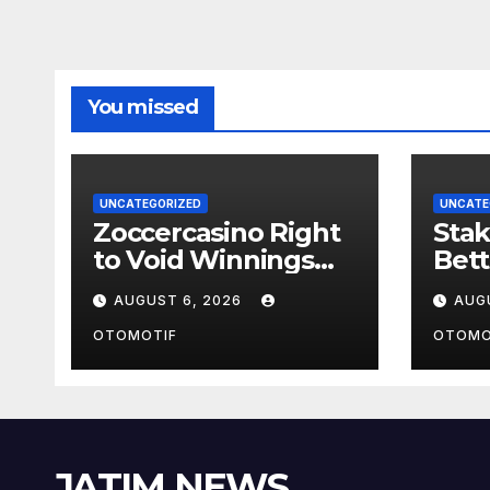
You missed
UNCATEGORIZED
UNCATE
Zoccercasino Right
Stak
to Void Winnings
Bet
Clause
und
AUGUST 6, 2026
AUG
OTOMOTIF
OTOMO
JATIM NEWS