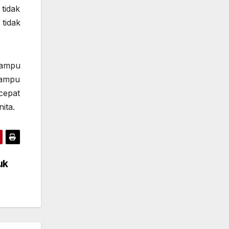
tidak
tidak
mampu
mampu
cepat
ita.
uk