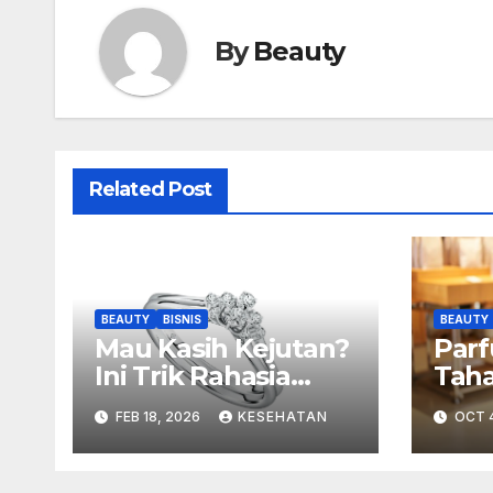
By
Beauty
Related Post
BEAUTY
BISNIS
BEAUTY
Mau Kasih Kejutan?
Parf
Ini Trik Rahasia
Tah
Mengetahui Ukuran
Mem
FEB 18, 2026
KESEHATAN
OCT 
Cincin Pasangan
Secara Diam-diam