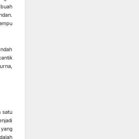
ebuah
ndan.
mampu
indah
antik
urna,
h satu
enjadi
 yang
adalah