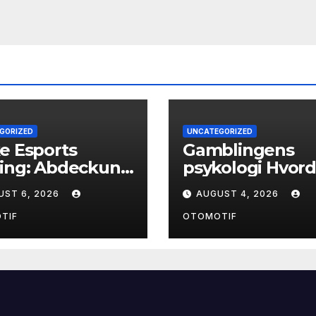
GORIZED
UNCATEGORIZED
e Esports
Gamblingens
ting: Abdeckung
psykologi Hvor
 Quoten
tanker former v
UST 6, 2026
AUGUST 4, 2026
og atferd
TIF
OTOMOTIF