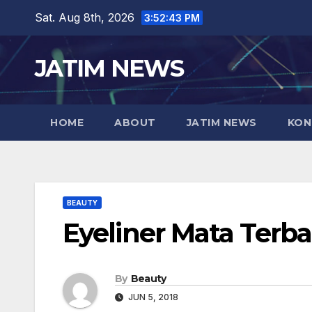
Skip
Sat. Aug 8th, 2026
3:52:44 PM
to
content
JATIM NEWS
HOME
ABOUT
JATIM NEWS
KON
BEAUTY
Eyeliner Mata Terb
By
Beauty
JUN 5, 2018