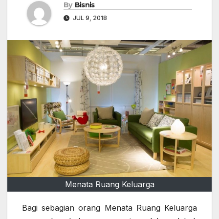
By
Bisnis
JUL 9, 2018
Menata Ruang Keluarga
Bagi sebagian orang
Menata Ruang Keluarga