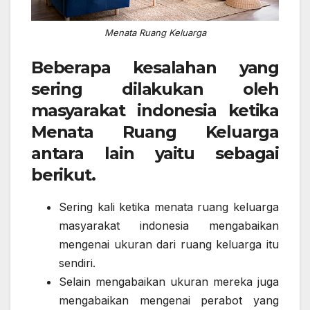
Menata Ruang Keluarga
Beberapa kesalahan yang
sering dilakukan oleh
masyarakat indonesia ketika
Menata Ruang Keluarga
antara lain yaitu sebagai
berikut.
Sering kali ketika menata ruang keluarga
masyarakat indonesia mengabaikan
mengenai ukuran dari ruang keluarga itu
sendiri.
Selain mengabaikan ukuran mereka juga
mengabaikan mengenai perabot yang