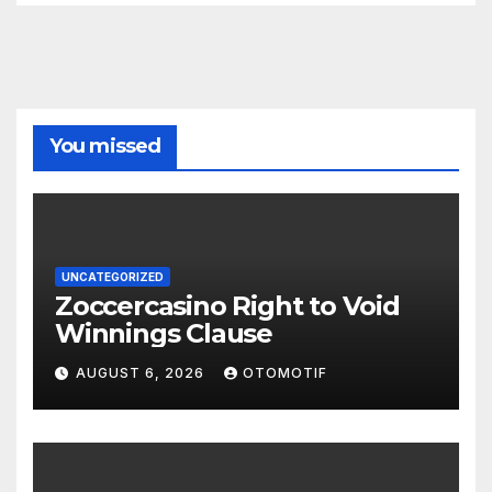
You missed
UNCATEGORIZED
Zoccercasino Right to Void
Winnings Clause
AUGUST 6, 2026
OTOMOTIF