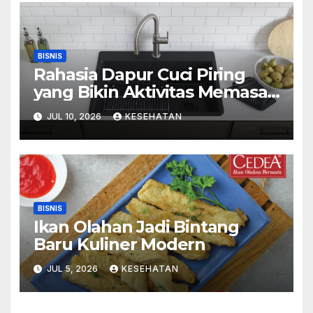
BISNIS
Rahasia Dapur Cuci Piring
yang Bikin Aktivitas Memasak
Menyenangkan
JUL 10, 2026
KESEHATAN
BISNIS
Ikan Olahan Jadi Bintang
Baru Kuliner Modern
JUL 5, 2026
KESEHATAN