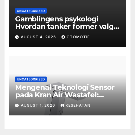
UNCATEGORIZED
Gamblingens psykologi
Hvordan tanker former valg
og atferd
AUGUST 4, 2026
OTOMOTIF
UNCATEGORIZED
Mengenal Teknologi Sensor
pada Kran Air Wastafel:
Mewah, Cerdas, dan Higienis
AUGUST 1, 2026
KESEHATAN