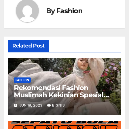
By
Fashion
Related Post
FASHION
Rekomendasi Fashion
Muslimah Kekinian Spesial
Puru Kambera
JUN 18, 2023
BISNIS