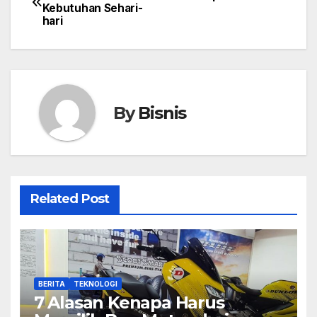
Kebutuhan Sehari-
navigation
hari
By
Bisnis
Related Post
BERITA
TEKNOLOGI
7 Alasan Kenapa Harus