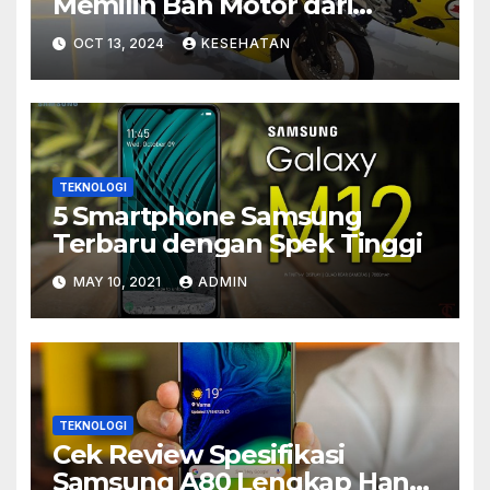
Memilih Ban Motor dari
DUNLOP
OCT 13, 2024
KESEHATAN
TEKNOLOGI
5 Smartphone Samsung
Terbaru dengan Spek Tinggi
MAY 10, 2021
ADMIN
TEKNOLOGI
Cek Review Spesifikasi
Samsung A80 Lengkap Hanya