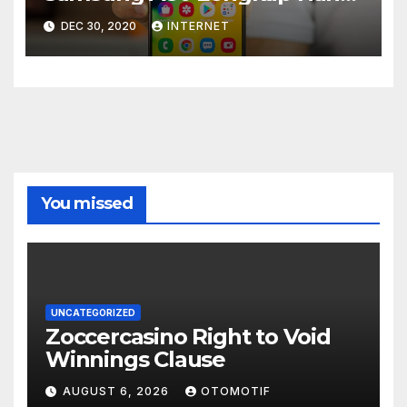
Di Bawah Ini!
DEC 30, 2020
INTERNET
You missed
UNCATEGORIZED
Zoccercasino Right to Void
Winnings Clause
AUGUST 6, 2026
OTOMOTIF