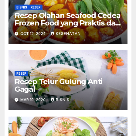
BISNIS
RESEP
Resep Olahan Seafood Cedea
Frozen Food yang Praktis dan
Lezat
OCT 12, 2024
KESEHATAN
RESEP
Resep Telur Gulung Anti
Gagal
MAR 19, 2020
BISNIS