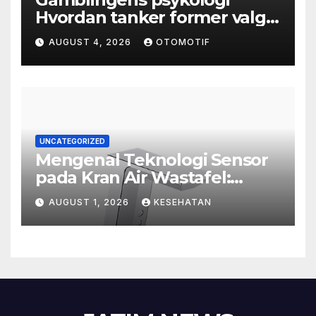
Hvordan tanker former valg
og atferd
AUGUST 4, 2026
OTOMOTIF
UNCATEGORIZED
Mengenal Teknologi Sensor
pada Kran Air Wastafel:
Mewah, Cerdas, dan Higienis
AUGUST 1, 2026
KESEHATAN