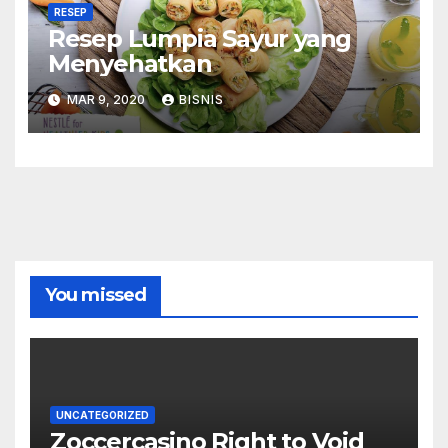
RESEP
Resep Lumpia Sayur yang
Menyehatkan
MAR 9, 2020
BISNIS
You missed
UNCATEGORIZED
Zoccercasino Right to Void