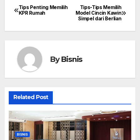
Tips Penting Memilih
Tips-Tips Memilih
Post
KPR Rumah
Model Cincin Kawin
Simpel dari Berlian
navigation
By
Bisnis
Related Post
BISNIS