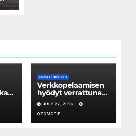
UNCATEGORIZED
Verkkopelaamisen
aka
hyödyt verrattuna
perinteisiin
JULY 27, 2026
ět
pelipaikkoihin
OTOMOTIF