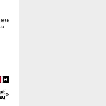
 area
rea
gat
su