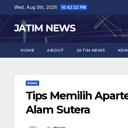
Skip
Wed. Aug 5th, 2026
10:42:33 PM
to
content
JATIM NEWS
HOME
ABOUT
JATIM NEWS
KON
BISNIS
Tips Memilih Apart
Alam Sutera