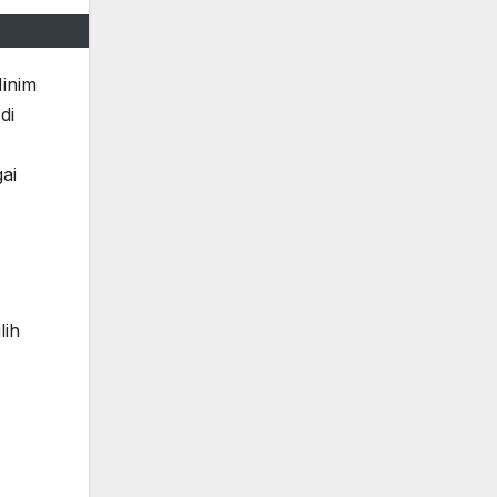
Minim
di
ai
lih