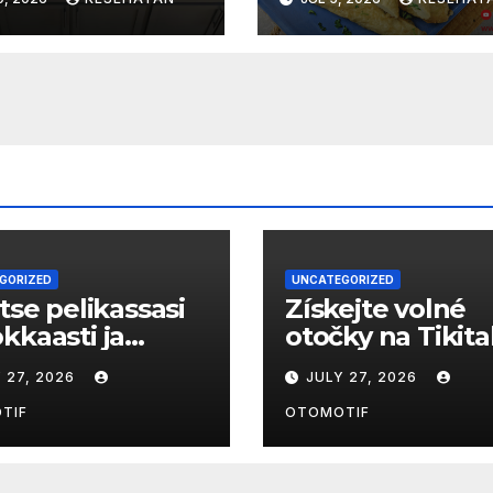
yenangkan
GORIZED
UNCATEGORIZED
itse pelikassasi
Získejte volné
kkaasti ja
otočky na Tikit
tojen
Casino: co
 27, 2026
JULY 27, 2026
isuudet
potřebujete věd
astuvat
TIF
OTOMOTIF