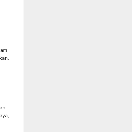
alam
kan.
kan
aya,