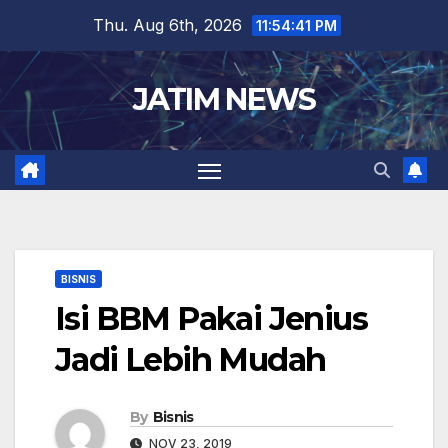
Skip
Thu. Aug 6th, 2026
11:54:42 PM
to
content
JATIM NEWS
BISNIS
Isi BBM Pakai Jenius
Jadi Lebih Mudah
By
Bisnis
NOV 23, 2019