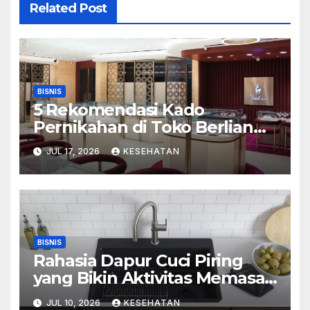
Related Post
BISNIS
5 Rekomendasi Kado
Pernikahan di Toko Berlian
Mall Kelapa Gading
JUL 17, 2026
KESEHATAN
BISNIS
Rahasia Dapur Cuci Piring
yang Bikin Aktivitas Memasak
Menyenangkan
JUL 10, 2026
KESEHATAN