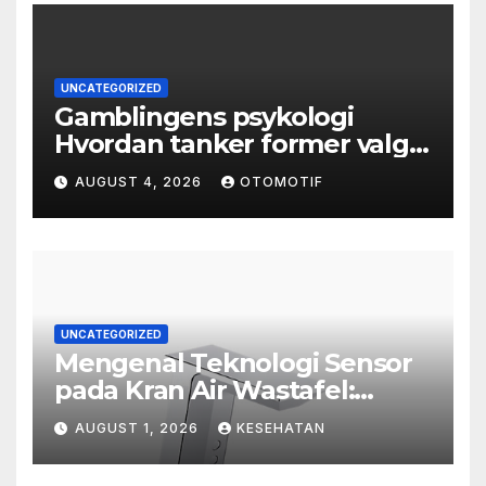
UNCATEGORIZED
Gamblingens psykologi
Hvordan tanker former valg
og atferd
AUGUST 4, 2026
OTOMOTIF
UNCATEGORIZED
Mengenal Teknologi Sensor
pada Kran Air Wastafel:
Mewah, Cerdas, dan Higienis
AUGUST 1, 2026
KESEHATAN