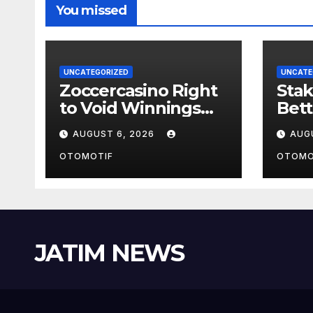
You missed
UNCATEGORIZED
UNCATE
Zoccercasino Right
Stak
to Void Winnings
Bet
Clause
und
AUGUST 6, 2026
AUG
OTOMOTIF
OTOMO
JATIM NEWS