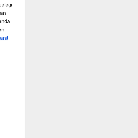
alagi
nan
anda
an
anit