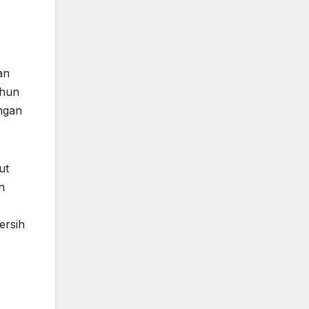
an
ahun
ngan
ut
n
ersih