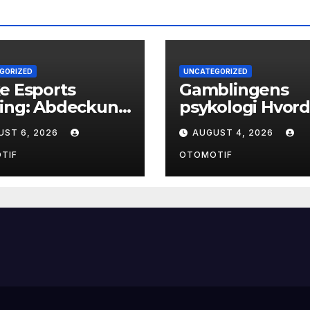
GORIZED
UNCATEGORIZED
e Esports
Gamblingens
ting: Abdeckung
psykologi Hvor
 Quoten
tanker former v
UST 6, 2026
AUGUST 4, 2026
og atferd
TIF
OTOMOTIF