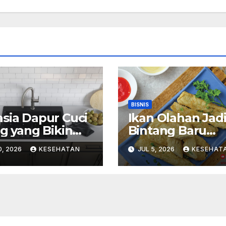
BISNIS
sia Dapur Cuci
Ikan Olahan Jad
ng yang Bikin
Bintang Baru
vitas Memasak
Kuliner Modern
0, 2026
KESEHATAN
JUL 5, 2026
KESEHAT
yenangkan