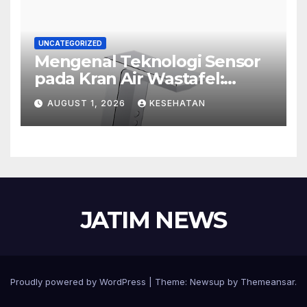
UNCATEGORIZED
Mengenal Teknologi Sensor
pada Kran Air Wastafel:
Mewah, Cerdas, dan Higienis
AUGUST 1, 2026
KESEHATAN
JATIM NEWS
Proudly powered by WordPress
|
Theme:
Newsup
by
Themeansar
.