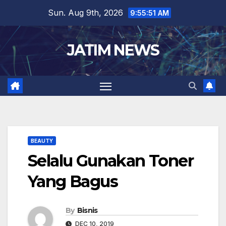
Skip
Sun. Aug 9th, 2026
9:55:51 AM
to
content
JATIM NEWS
BEAUTY
Selalu Gunakan Toner
Yang Bagus
By
Bisnis
DEC 10, 2019