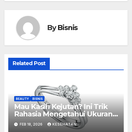
By
Bisnis
Related Post
BEAUTY
BISNIS
Mau Kasih Kejutan? Ini Trik
Rahasia Mengetahui Ukuran
Cincin Pasangan Secara
FEB 18, 2026
KESEHATAN
Diam-diam