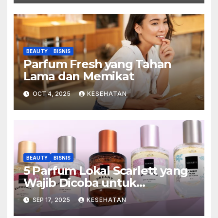
BEAUTY
BISNIS
Parfum Fresh yang Tahan
Lama dan Memikat
OCT 4, 2025
KESEHATAN
BEAUTY
BISNIS
5 Parfum Lokal Scarlett yang
Wajib Dicoba untuk
Menyegarkan Harimu
SEP 17, 2025
KESEHATAN