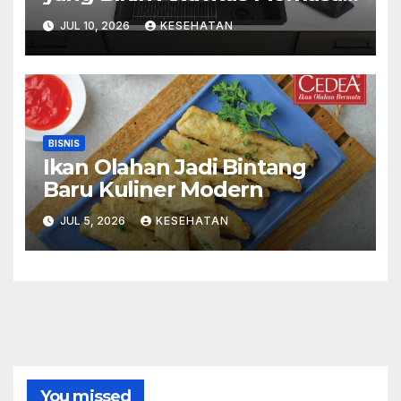
Menyenangkan
JUL 10, 2026
KESEHATAN
BISNIS
Ikan Olahan Jadi Bintang
Baru Kuliner Modern
JUL 5, 2026
KESEHATAN
You missed