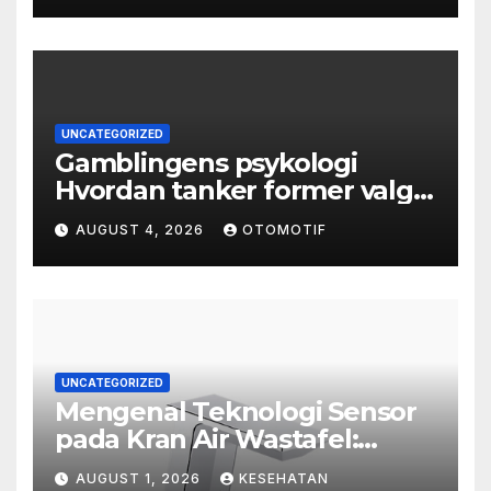
UNCATEGORIZED
Gamblingens psykologi
Hvordan tanker former valg
og atferd
AUGUST 4, 2026
OTOMOTIF
UNCATEGORIZED
Mengenal Teknologi Sensor
pada Kran Air Wastafel:
Mewah, Cerdas, dan Higienis
AUGUST 1, 2026
KESEHATAN