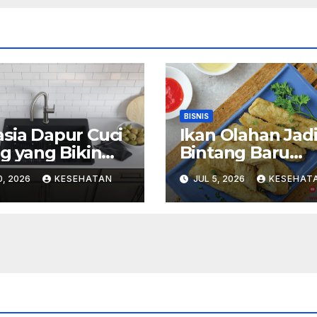
BISNIS
sia Dapur Cuci
Ikan Olahan Jad
ng yang Bikin
Bintang Baru
vitas Memasak
Kuliner Modern
0, 2026
KESEHATAN
JUL 5, 2026
KESEHAT
yenangkan