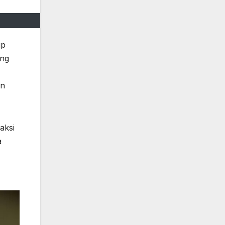
up
ang
an
aksi
a