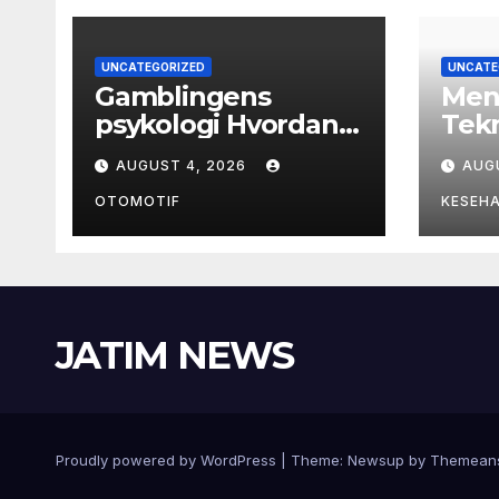
UNCATEGORIZED
UNCATE
Gamblingens
Men
psykologi Hvordan
Tekn
tanker former valg
pada
AUGUST 4, 2026
AUG
og atferd
Was
Cerd
OTOMOTIF
KESEH
JATIM NEWS
Proudly powered by WordPress
|
Theme:
Newsup
by
Themean