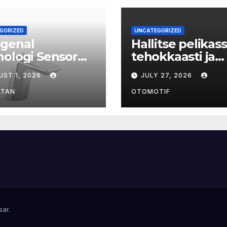
GORIZED
UNCATEGORIZED
genal
Hallitse pelikass
ologi Sensor
tehokkaasti ja
 Kran Air
voittojen
UST 1, 2026
JULY 27, 2026
tafel: Mewah,
salaisuudet
as, dan Higienis
paljastuvat
ATAN
OTOMOTIF
sar
.