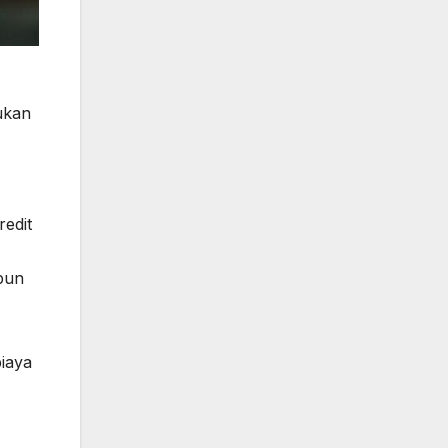
ukan
redit
pun
biaya