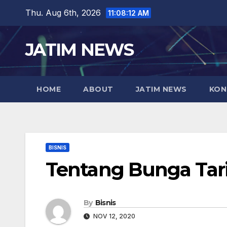
Skip
Thu. Aug 6th, 2026
11:08:13 AM
to
content
JATIM NEWS
HOME
ABOUT
JATIM NEWS
KON
BISNIS
Tentang Bunga Tari
By
Bisnis
NOV 12, 2020