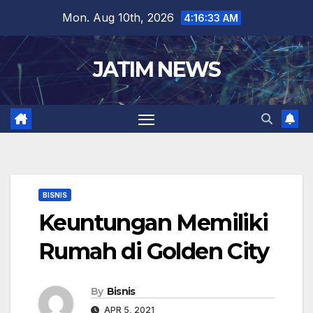
Skip
Mon. Aug 10th, 2026
4:16:33 AM
to
content
JATIM NEWS
BISNIS
Keuntungan Memiliki
Rumah di Golden City
By
Bisnis
APR 5, 2021