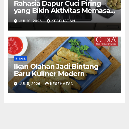
Rahasia Dapur Cuci Piring
yang Bikin Aktivitas Memasak
Menyenangkan
JUL 10, 2026
KESEHATAN
BISNIS
Ikan Olahan Jadi Bintang
Baru Kuliner Modern
JUL 5, 2026
KESEHATAN