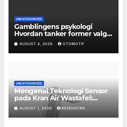
UNCATEGORIZED
Gamblingens psykologi
Hvordan tanker former valg
og atferd
AUGUST 4, 2026
OTOMOTIF
UNCATEGORIZED
Mengenal Teknologi Sensor
pada Kran Air Wastafel:
Mewah, Cerdas, dan Higienis
AUGUST 1, 2026
KESEHATAN