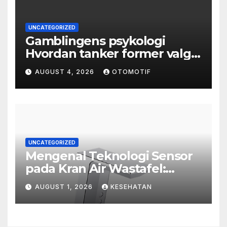
UNCATEGORIZED
Gamblingens psykologi
Hvordan tanker former valg
og atferd
AUGUST 4, 2026
OTOMOTIF
UNCATEGORIZED
Mengenal Teknologi Sensor
pada Kran Air Wastafel:
Mewah, Cerdas, dan Higienis
AUGUST 1, 2026
KESEHATAN