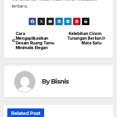
terbaru.
Cara
Kelebihan Cincin
Post
Mengaplikasikan
Tunangan Berlian
Desain Ruang Tamu
Mata Satu
navigation
Minimalis Elegan
By
Bisnis
Related Post