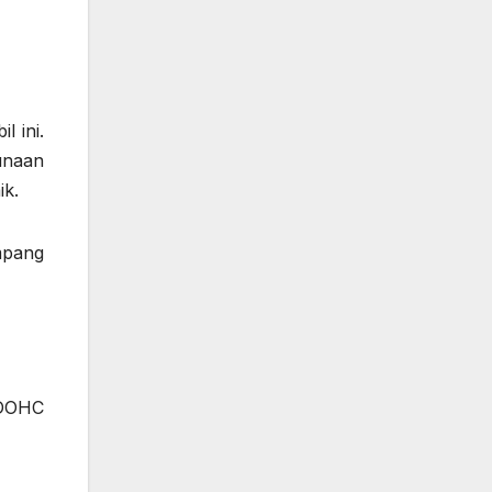
l ini.
unaan
ik.
mpang
 DOHC