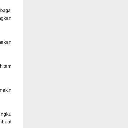
bagai
ngkan
nakan
hitam
emakin
angku
mbuat