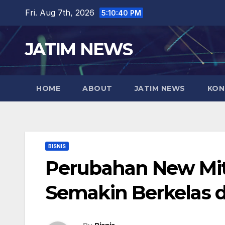
Skip
Fri. Aug 7th, 2026
5:10:41 PM
to
content
JATIM NEWS
HOME
ABOUT
JATIM NEWS
KON
BISNIS
Perubahan New Mits
Semakin Berkelas