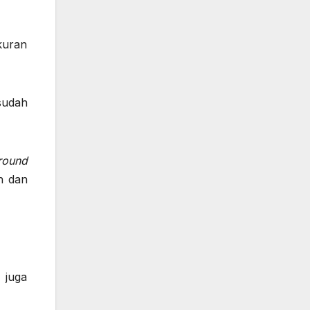
kuran
sudah
round
h dan
 juga