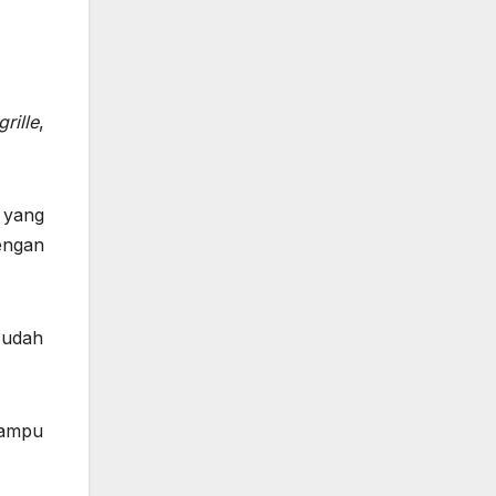
grille
,
yang
engan
sudah
lampu