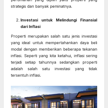
strategis dan banyak peminatnya.
Investasi untuk Melindungi Finansial
dari Inflasi
Properti merupakan salah satu jenis investasi
yang ideal untuk mempertahankan daya beli
modal dengan memberikan beberapa tekanan
inflasi. Seperti yang kita ketahui, inflasi sering
terjadi setiap tahunnya sedangkan properti
adalah salah satu investasi yang tidak
tersentuh inflasi.