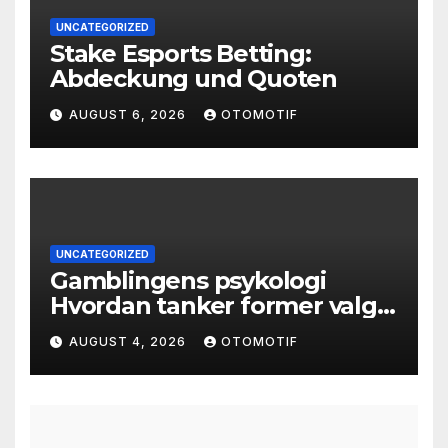
UNCATEGORIZED
Stake Esports Betting:
Abdeckung und Quoten
AUGUST 6, 2026
OTOMOTIF
UNCATEGORIZED
Gamblingens psykologi
Hvordan tanker former valg
og atferd
AUGUST 4, 2026
OTOMOTIF