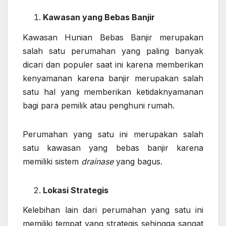
Kawasan yang Bebas Banjir
Kawasan Hunian Bebas Banjir merupakan
salah satu perumahan yang paling banyak
dicari dan populer saat ini karena memberikan
kenyamanan karena banjir merupakan salah
satu hal yang memberikan ketidaknyamanan
bagi para pemilik atau penghuni rumah.
Perumahan yang satu ini merupakan salah
satu kawasan yang bebas banjir karena
memiliki sistem
drainase
yang bagus.
Lokasi Strategis
Kelebihan lain dari perumahan yang satu ini
memiliki tempat yang strategis sehingga sangat