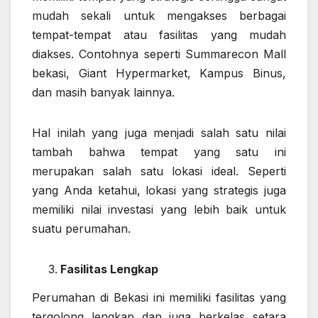
mudah sekali untuk mengakses berbagai
tempat-tempat atau fasilitas yang mudah
diakses. Contohnya seperti Summarecon Mall
bekasi, Giant Hypermarket, Kampus Binus,
dan masih banyak lainnya.
Hal inilah yang juga menjadi salah satu nilai
tambah bahwa tempat yang satu ini
merupakan salah satu lokasi ideal. Seperti
yang Anda ketahui, lokasi yang strategis juga
memiliki nilai investasi yang lebih baik untuk
suatu perumahan.
Fasilitas Lengkap
Perumahan di Bekasi ini memiliki fasilitas yang
tergolong lengkap dan juga berkelas setara