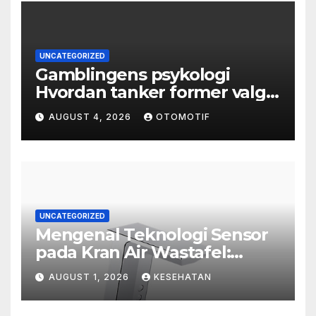
UNCATEGORIZED
Gamblingens psykologi
Hvordan tanker former valg
og atferd
AUGUST 4, 2026
OTOMOTIF
UNCATEGORIZED
Mengenal Teknologi Sensor
pada Kran Air Wastafel:
Mewah, Cerdas, dan Higienis
AUGUST 1, 2026
KESEHATAN