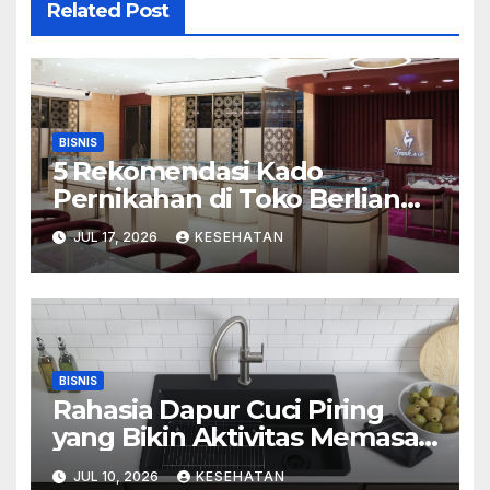
Related Post
BISNIS
5 Rekomendasi Kado
Pernikahan di Toko Berlian
Mall Kelapa Gading
JUL 17, 2026
KESEHATAN
BISNIS
Rahasia Dapur Cuci Piring
yang Bikin Aktivitas Memasak
Menyenangkan
JUL 10, 2026
KESEHATAN