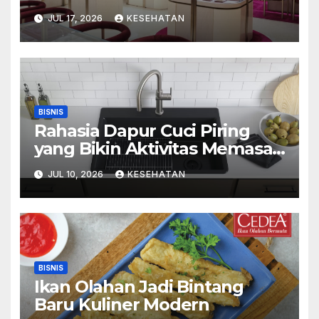
Mall Kelapa Gading
JUL 17, 2026
KESEHATAN
BISNIS
Rahasia Dapur Cuci Piring
yang Bikin Aktivitas Memasak
Menyenangkan
JUL 10, 2026
KESEHATAN
BISNIS
Ikan Olahan Jadi Bintang
Baru Kuliner Modern