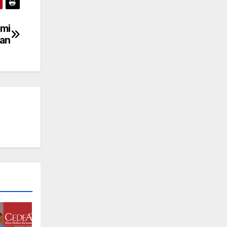
ami
man