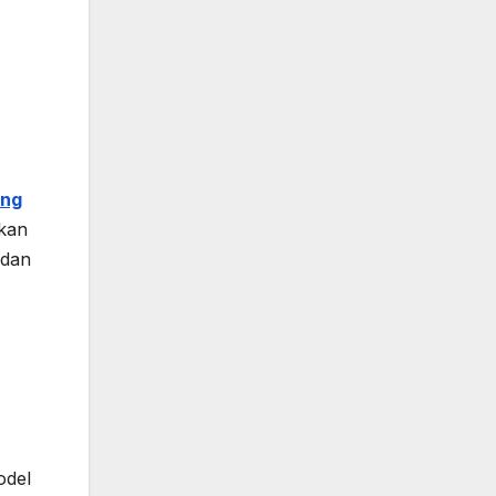
ung
hkan
 dan
odel