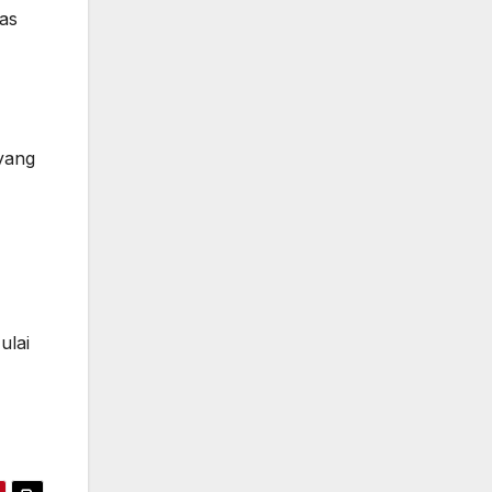
as
 yang
ulai