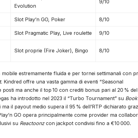
9/10
Evolution
Slot Play’n GO, Poker
8/10
Slot Pragmatic Play, Live roulette
9/10
Slot proprie (Fire Joker), Bingo
8/10
 mobile estremamente fluida e per tornei settimanali con p
t
. Kindred offre una vasta gamma di eventi “Seasonal
posti ma anche il top 10 con crediti bonus pari al 20 % del
Vegas ha introdotto nel 2023 il “Turbo Tournament” su
Book
i ma il payout medio supera il 95 % dell’RTP dichiarato graz
 Play’n GO opera principalmente come provider ma collabo
lusivi su
Reactoonz
con jackpot condivisi fino a €10 000.