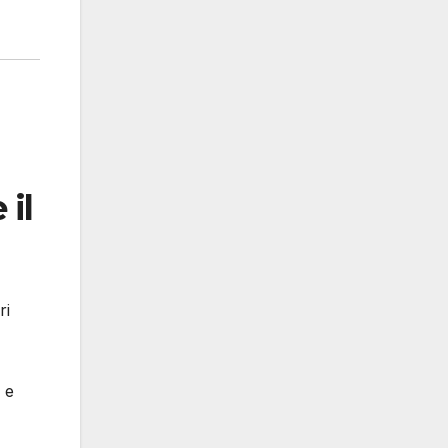
il
ri
 e