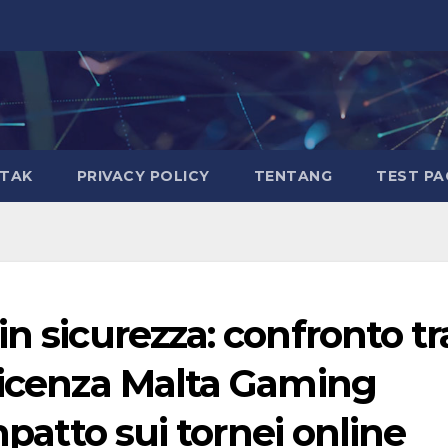
TAK
PRIVACY POLICY
TENTANG
TEST PA
n sicurezza: confronto tr
licenza Malta Gaming
mpatto sui tornei online