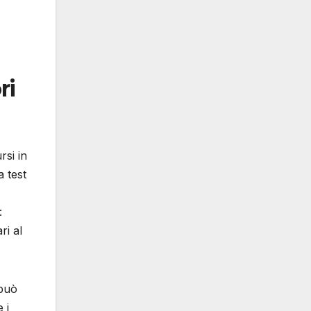
ri
rsi in
a test
:
ri al
 può
 i