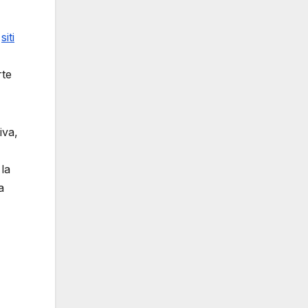
u
siti
rte
iva,
 la
a