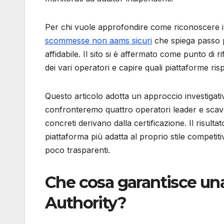
Per chi vuole approfondire come riconoscere i si
scommesse non aams sicuri
che spiega passo p
affidabile. Il sito si è affermato come punto di
dei vari operatori e capire quali piattaforme ri
Questo articolo adotta un approccio investigati
confronteremo quattro operatori leader e scave
concreti derivano dalla certificazione. Il risult
piattaforma più adatta al proprio stile competit
poco trasparenti.
Che cosa garantisce un
Authority?