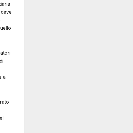
iaria
a deve
e
quello
atori.
di
e a
rato
i
el