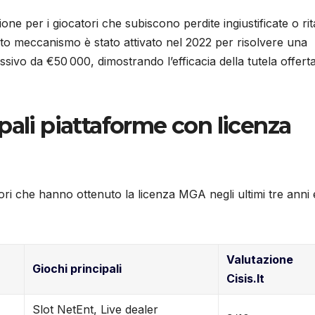
 per i giocatori che subiscono perdite ingiustificate o rit
esto meccanismo è stato attivato nel 2022 per risolvere una
sivo da €50 000, dimostrando l’efficacia della tutela offert
pali piattaforme con licenza
ri che hanno ottenuto la licenza MGA negli ultimi tre anni
Valutazione
Giochi principali
Cisis.It
Slot NetEnt, Live dealer