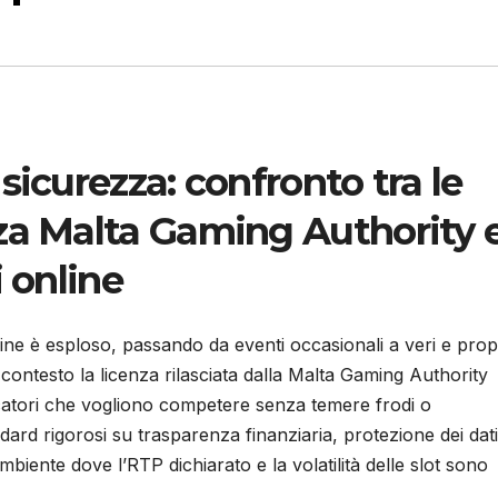
sicurezza: confronto tra le
za Malta Gaming Authority e 
i online
nline è esploso, passando da eventi occasionali a veri e prop
o contesto la licenza rilasciata dalla Malta Gaming Authority
giocatori che vogliono competere senza temere frodi o
ard rigorosi su trasparenza finanziaria, protezione dei dati
mbiente dove l’RTP dichiarato e la volatilità delle slot sono