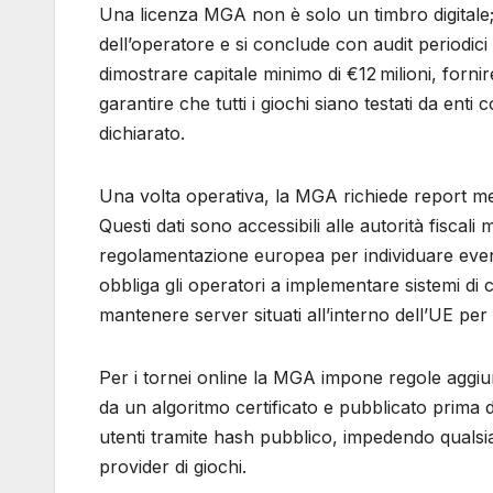
Una licenza MGA non è solo un timbro digitale; è i
dell’operatore e si conclude con audit periodici 
dimostrare capitale minimo di €12 milioni, fornir
garantire che tutti i giochi siano testati da ent
dichiarato.
Una volta operativa, la MGA richiede report me
Questi dati sono accessibili alle autorità fiscali
regolamentazione europea per individuare eventu
obbliga gli operatori a implementare sistemi di c
mantenere server situati all’interno dell’UE per
Per i tornei online la MGA impone regole aggiu
da un algoritmo certificato e pubblicato prima de
utenti tramite hash pubblico, impedendo qualsias
provider di giochi.