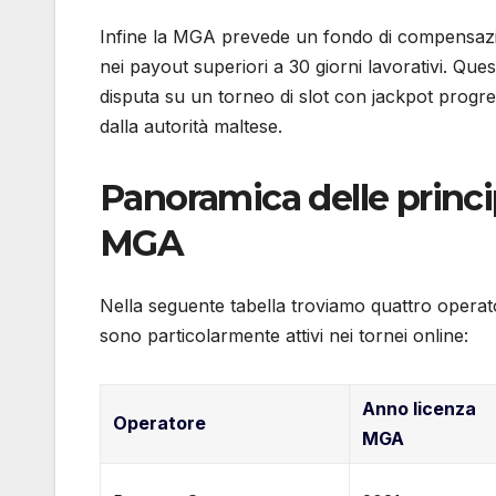
Infine la MGA prevede un fondo di compensazione
nei payout superiori a 30 giorni lavorativi. Qu
disputa su un torneo di slot con jackpot progres
dalla autorità maltese.
Panoramica delle princi
MGA
Nella seguente tabella troviamo quattro operato
sono particolarmente attivi nei tornei online:
Anno licenza
Operatore
MGA