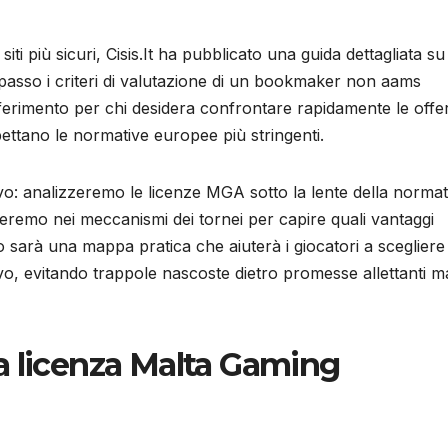
ti più sicuri, Cisis.It ha pubblicato una guida dettagliata s
asso i criteri di valutazione di un bookmaker non aams
 riferimento per chi desidera confrontare rapidamente le offe
spettano le normative europee più stringenti.
vo: analizzeremo le licenze MGA sotto la lente della normat
remo nei meccanismi dei tornei per capire quali vantaggi
ato sarà una mappa pratica che aiuterà i giocatori a scegliere
ivo, evitando trappole nascoste dietro promesse allettanti m
a licenza Malta Gaming