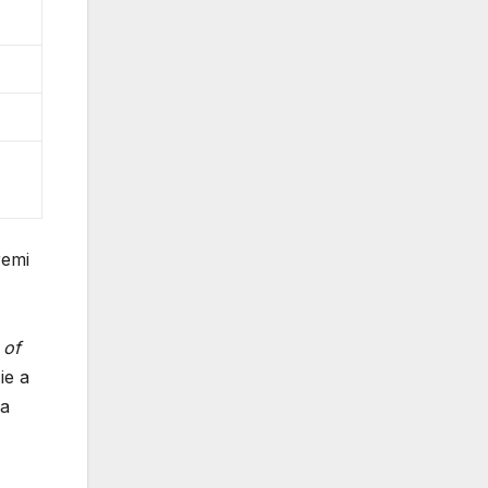
remi
 of
ie a
ra