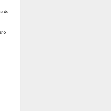
te de
st
o