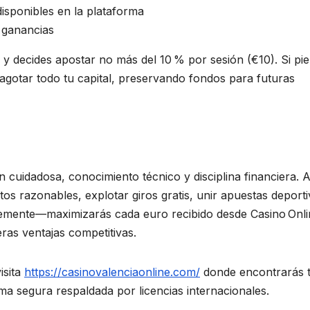
disponibles en la plataforma
s ganancias
y decides apostar no más del 10 % por sesión (€10). Si pi
agotar todo tu capital, preservando fondos para futuras
cuidadosa, conocimiento técnico y disciplina financiera. A
tos razonables, explotar giros gratis, unir apuestas deporti
emente—maximizarás cada euro recibido desde Casino Onli
ras ventajas competitivas.
isita
https://casinovalenciaonline.com/
donde encontrarás 
ma segura respaldada por licencias internacionales.