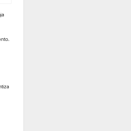
ja
ento.
tiza