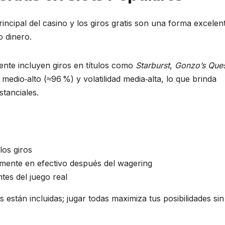
incipal del casino y los giros gratis son una forma excelen
o dinero.
nte incluyen giros en títulos como
Starburst
,
Gonzo’s Que
edio‑alto (≈96 %) y volatilidad media‑alta, lo que brinda
tanciales.
los giros
amente en efectivo después del wagering
tes del juego real
 están incluidas; jugar todas maximiza tus posibilidades sin