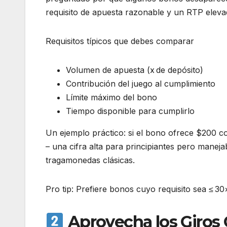
requisito de apuesta razonable y un RTP elevad
Requisitos típicos que debes comparar
Volumen de apuesta (x de depósito)
Contribución del juego al cumplimiento
Límite máximo del bono
Tiempo disponible para cumplirlo
Un ejemplo práctico: si el bono ofrece $200 c
– una cifra alta para principiantes pero maneja
tragamonedas clásicas.
Pro tip: Prefiere bonos cuyo requisito sea ≤ 30×
Aprovecha los Giros G