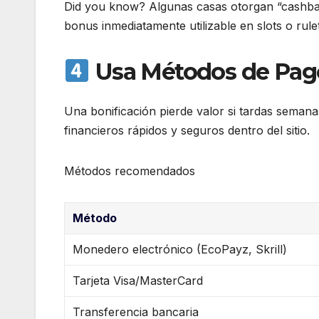
Did you know? Algunas casas otorgan “cashba
bonus inmediatamente utilizable en slots o rule
Usa Métodos de Pago
Una bonificación pierde valor si tardas semanas
financieros rápidos y seguros dentro del sitio.
Métodos recomendados
Método
Monedero electrónico (EcoPayz, Skrill)
Tarjeta Visa/MasterCard
Transferencia bancaria