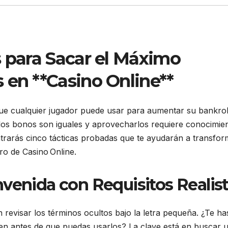
s para Sacar el Máximo
 en **Casino Online**
e cualquier jugador puede usar para aumentar su bankrol
 los bonos son iguales y aprovecharlos requiere conocimie
ntrarás cinco tácticas probadas que te ayudarán a transfor
ro de Casino Online.
nvenida con Requisitos Realis
revisar los términos ocultos bajo la letra pequeña. ¿Te ha
n antes de que puedas usarlos? La clave está en buscar 