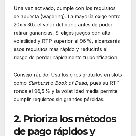
Una vez activado, cumple con los requisitos
de apuesta (wagering). La mayoría exige entre
20x y 30x el valor del bono antes de poder
retirar ganancias. Si eliges juegos con alta
volatilidad y RTP superior al 96 %, alcanzarás
esos requisitos más rápido y reducirás el
riesgo de perder rápidamente tu bonificación.
Consejo rápido: Usa los giros gratuitos en slots
como
Starburst
o
Book of Dead
, pues su RTP
ronda el 96,5 % y la volatilidad media permite
cumplir requisitos sin grandes pérdidas.
2. Prioriza los métodos
de pago rápidos y