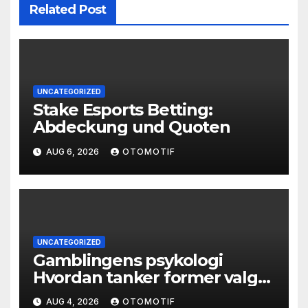
Related Post
UNCATEGORIZED
Stake Esports Betting:
Abdeckung und Quoten
AUG 6, 2026
OTOMOTIF
UNCATEGORIZED
Gamblingens psykologi
Hvordan tanker former valg
og atferd
AUG 4, 2026
OTOMOTIF