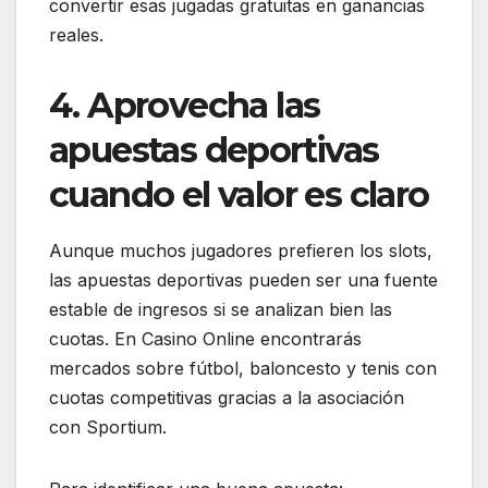
convertir esas jugadas gratuitas en ganancias
reales.
4. Aprovecha las
apuestas deportivas
cuando el valor es claro
Aunque muchos jugadores prefieren los slots,
las apuestas deportivas pueden ser una fuente
estable de ingresos si se analizan bien las
cuotas. En Casino Online encontrarás
mercados sobre fútbol, baloncesto y tenis con
cuotas competitivas gracias a la asociación
con Sportium.