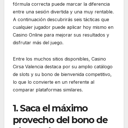
fórmula correcta puede marcar la diferencia
entre una sesión divertida y una muy rentable.
A continuación descubrirás seis tácticas que
cualquier jugador puede aplicar hoy mismo en
Casino Online para mejorar sus resultados y
disfrutar más del juego.
Entre los muchos sitios disponibles, Casino
Cirsa Valencia destaca por su amplio catálogo
de slots y su bono de bienvenida competitivo,
lo que lo convierte en un referente al
comparar plataformas similares.
1. Saca el máximo
provecho del bono de