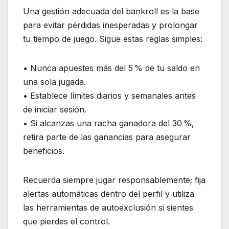
Una gestión adecuada del bankroll es la base
para evitar pérdidas inesperadas y prolongar
tu tiempo de juego. Sigue estas reglas simples:
• Nunca apuestes más del 5 % de tu saldo en
una sola jugada.
• Establece límites diarios y semanales antes
de iniciar sesión.
• Si alcanzas una racha ganadora del 30 %,
retira parte de las ganancias para asegurar
beneficios.
Recuerda siempre jugar responsablemente; fija
alertas automáticas dentro del perfil y utiliza
las herramientas de autoexclusión si sientes
que pierdes el control.