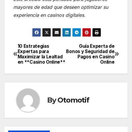
mayores de edad que deseen optimizar su
experiencia en casinos digitales.
10 Estrategias
Guía Experta de
Post
Expertas para
Bonos y Seguridad de
Maximizar la Lealtad
Pagos en Casino
navigation
en **Casino Online**
Online
By
Otomotif