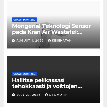
UNCATEGORIZED
Mengenal Teknologi Sensor
pada Kran Air Wastafel:
Mewah, Cerdas, dan Higienis
AUGUST 1, 2026
KESEHATAN
UNCATEGORIZED
Hallitse pelikassasi
tehokkaasti ja voittojen
salaisuudet paljastuvat
JULY 27, 2026
OTOMOTIF