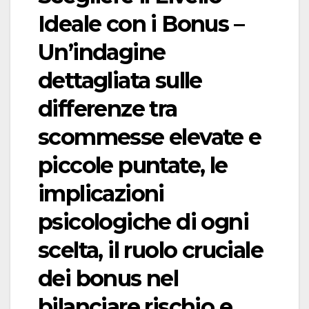
Ideale con i Bonus –
Un’indagine
dettagliata sulle
differenze tra
scommesse elevate e
piccole puntate, le
implicazioni
psicologiche di ogni
scelta, il ruolo cruciale
dei bonus nel
bilanciare rischio e