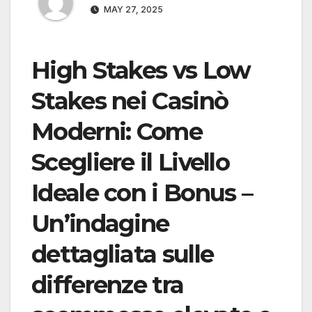
MAY 27, 2025
High Stakes vs Low
Stakes nei Casinò
Moderni: Come
Scegliere il Livello
Ideale con i Bonus –
Un’indagine
dettagliata sulle
differenze tra