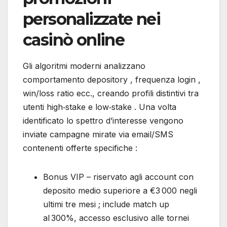
personalizzate nei
casinò online
Gli algoritmi moderni analizzano
comportamento depository , frequenza login ,
win/loss ratio ecc., creando profili distintivi tra
utenti high‑stake e low‑stake . Una volta
identificato lo spettro d’interesse vengono
inviate campagne mirate via email/SMS
contenenti offerte specifiche :
Bonus VIP – riservato agli account con
deposito medio superiore a €3 000 negli
ultimi tre mesi ; include match up
al 300%, accesso esclusivo alle tornei