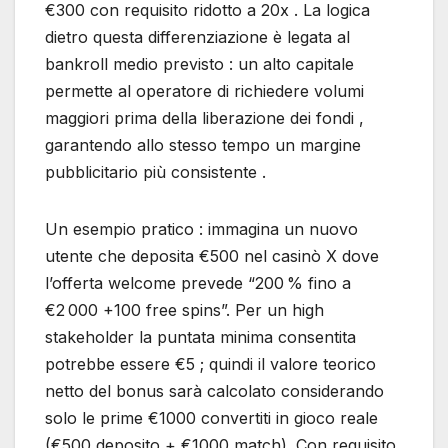
€300 con requisito ridotto a 20x . La logica
dietro questa differenziazione è legata al
bankroll medio previsto : un alto capitale
permette al operatore di richiedere volumi
maggiori prima della liberazione dei fondi ,
garantendo allo stesso tempo un margine
pubblicitario più consistente .
Un esempio pratico : immagina un nuovo
utente che deposita €500 nel casinò X dove
l’offerta welcome prevede “200 % fino a
€2 000 +100 free spins”. Per un high
stakeholder la puntata minima consentita
potrebbe essere €5 ; quindi il valore teorico
netto del bonus sarà calcolato considerando
solo le prime €1000 convertiti in gioco reale
(€500 deposito + €1000 match). Con requisito