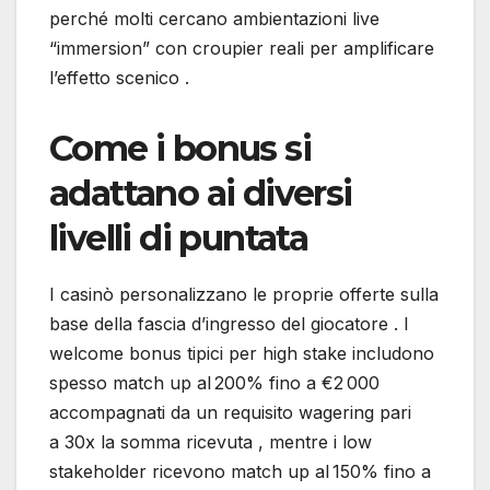
perché molti cercano ambientazioni live
“immersion” con croupier reali per amplificare
l’effetto scenico .
Come i bonus si
adattano ai diversi
livelli di puntata
I casinò personalizzano le proprie offerte sulla
base della fascia d’ingresso del giocatore . I
welcome bonus tipici per high stake includono
spesso match up al 200% fino a €2 000
accompagnati da un requisito wagering pari
a 30x la somma ricevuta , mentre i low
stakeholder ricevono match up al 150% fino a