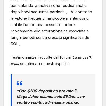
aumentando la motivazione residua anche
dopo brevi sequenze perdenti 。 Al contrario
le vittorie frequenti ma piccole mantengono
stabile l’umore ma possono portare
rapidamente alla saturazione se associate a
lunghi periodì senza crescita significativa du
ROI 。
Testimonianze raccolte dal forum
CasinoTalk
Italia
sottolineano questi aspetti :
“Con $200 deposit ho provato il
Mega Joker
usando solo £5/bet… ho
sentito subito l’adrenalina quando