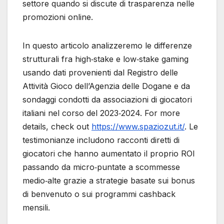
settore quando si discute di trasparenza nelle
promozioni online.
In questo articolo analizzeremo le differenze
strutturali fra high‑stake e low‑stake gaming
usando dati provenienti dal Registro delle
Attività Gioco dell’Agenzia delle Dogane e da
sondaggi condotti da associazioni di giocatori
italiani nel corso del 2023‑2024. For more
details, check out
https://www.spaziozut.it/
. Le
testimonianze includono racconti diretti di
giocatori che hanno aumentato il proprio ROI
passando da micro‑puntate a scommesse
medio‑alte grazie a strategie basate sui bonus
di benvenuto o sui programmi cashback
mensili.