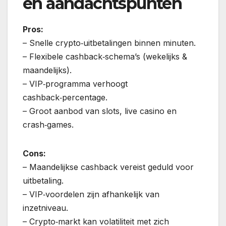
en aandachtspunten
Pros:
– Snelle crypto‑uitbetalingen binnen minuten.
– Flexibele cashback‑schema’s (wekelijks &
maandelijks).
– VIP‑programma verhoogt
cashback‑percentage.
– Groot aanbod van slots, live casino en
crash‑games.
Cons:
– Maandelijkse cashback vereist geduld voor
uitbetaling.
– VIP‑voordelen zijn afhankelijk van
inzetniveau.
– Crypto‑markt kan volatiliteit met zich