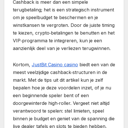
Cashback is meer dan een simpele
terugbetaling; het is een strategisch instrument
om je speelbudget te beschermen en je
winstkansen te vergroten. Door de juiste timing
te kiezen, crypto‑betalingen te benutten en het
VIP‑programma te integreren, kun je een
aanzienlijk deel van je verliezen terugwinnen.
Kortom,
JustBit Casino casino
biedt een van de
meest veelzijdige cashback‑structuren in de
markt. Met de tips uit dit artikel kun je zelf
bepalen hoe je deze voordelen inzet, of je nu
een beginnende speler bent of een
doorgewinterde high‑roller. Vergeet niet altijd
verantwoord te spelen: stel limieten, speel
binnen je budget en geniet van de spanning die
live dealer tafels en slots te bieden hebben.