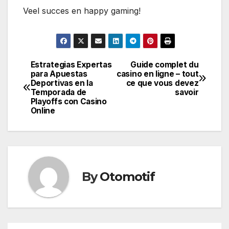
Veel succes en happy gaming!
Estrategias Expertas
Guide complet du
Post
para Apuestas
casino en ligne – tout
Deportivas en la
ce que vous devez
navigation
Temporada de
savoir
Playoffs con Casino
Online
By
Otomotif