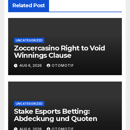
Related Post
UNCATEGORIZED
Zoccercasino Right to Void
Winnings Clause
AUG 6, 2026
OTOMOTIF
UNCATEGORIZED
Stake Esports Betting:
Abdeckung und Quoten
AUG 6, 2026
OTOMOTIF