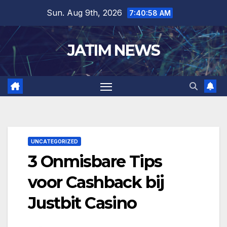
Skip
Sun. Aug 9th, 2026
7:40:58 AM
to
content
JATIM NEWS
UNCATEGORIZED
3 Onmisbare Tips
voor Cashback bij
Justbit Casino