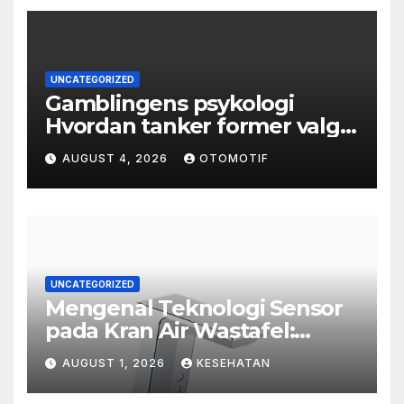
UNCATEGORIZED
Gamblingens psykologi
Hvordan tanker former valg
og atferd
AUGUST 4, 2026
OTOMOTIF
UNCATEGORIZED
Mengenal Teknologi Sensor
pada Kran Air Wastafel:
Mewah, Cerdas, dan Higienis
AUGUST 1, 2026
KESEHATAN