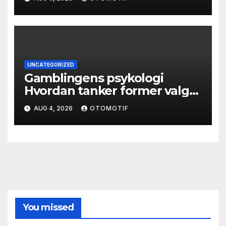
UNCATEGORIZED
Gamblingens psykologi
Hvordan tanker former valg
og atferd
AUG 4, 2026
OTOMOTIF
You missed