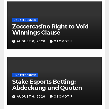
UNCATEGORIZED
Zoccercasino Right to Void
Winnings Clause
AUGUST 6, 2026
OTOMOTIF
UNCATEGORIZED
Stake Esports Betting:
Abdeckung und Quoten
AUGUST 6, 2026
OTOMOTIF