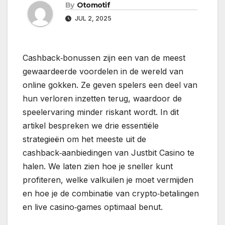
By
Otomotif
JUL 2, 2025
Cashback‑bonussen zijn een van de meest
gewaardeerde voordelen in de wereld van
online gokken. Ze geven spelers een deel van
hun verloren inzetten terug, waardoor de
speelervaring minder riskant wordt. In dit
artikel bespreken we drie essentiële
strategieën om het meeste uit de
cashback‑aanbiedingen van Justbit Casino te
halen. We laten zien hoe je sneller kunt
profiteren, welke valkuilen je moet vermijden
en hoe je de combinatie van crypto‑betalingen
en live casino‑games optimaal benut.