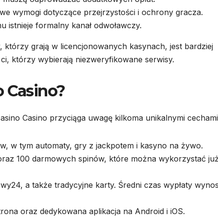
owe wymogi dotyczące przejrzystości i ochrony gracza.
u istnieje formalny kanał odwoławczy.
 którzy grają w licencjonowanych kasynach, jest bardziej
ci, którzy wybierają niezweryfikowane serwisy.
o Casino?
casino Casino przyciąga uwagę kilkoma unikalnymi cechami
, w tym automaty, gry z jackpotem i kasyno na żywo.
oraz 100 darmowych spinów, które można wykorzystać ju
wy24, a także tradycyjne karty. Średni czas wypłaty wynos
rona oraz dedykowana aplikacja na Android i iOS.