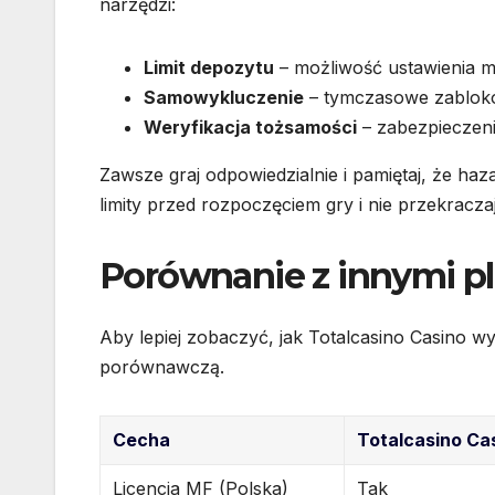
narzędzi:
Limit depozytu
– możliwość ustawienia m
Samowykluczenie
– tymczasowe zabloko
Weryfikacja tożsamości
– zabezpieczeni
Zawsze graj odpowiedzialnie i pamiętaj, że ha
limity przed rozpoczęciem gry i nie przekraczaj
Porównanie z innymi p
Aby lepiej zobaczyć, jak Totalcasino Casino w
porównawczą.
Cecha
Totalcasino Ca
Licencja MF (Polska)
Tak