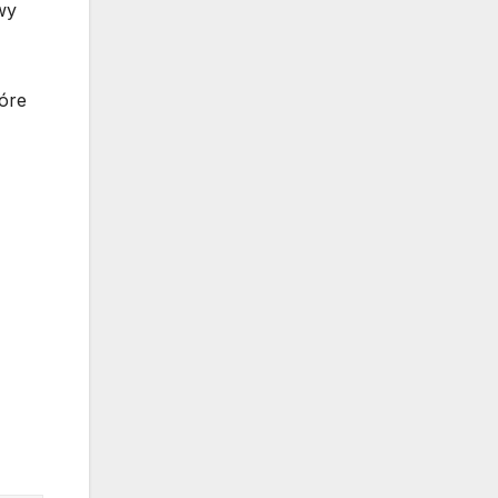
wy
óre