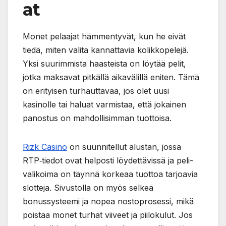
at
Monet pelaajat hämmentyvät, kun he eivät
tiedä, miten valita kannattavia kolikkopelejä.
Yksi suurimmista haasteista on löytää pelit,
jotka maksavat pitkällä aikavälillä eniten. Tämä
on erityisen turhauttavaa, jos olet uusi
kasinolle tai haluat varmistaa, että jokainen
panostus on mahdollisimman tuottoisa.
Rizk Casino
on suunnitellut alustan, jossa
RTP‑tiedot ovat helposti löydettävissä ja peli­
valikoima on täynnä korkeaa tuottoa tarjoavia
slotteja. Sivustolla on myös selkeä
bonussysteemi ja nopea nostoprosessi, mikä
poistaa monet turhat viiveet ja piilokulut. Jos