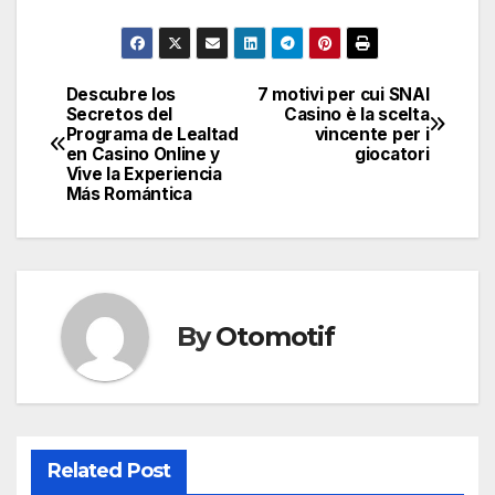
Descubre los
7 motivi per cui SNAI
Post
Secretos del
Casino è la scelta
Programa de Lealtad
vincente per i
navigation
en Casino Online y
giocatori
Vive la Experiencia
Más Romántica
By
Otomotif
Related Post