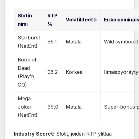
Slotin
RTP
Volatiliteetti
Erikoisominai
nimi
%
Starburst
96,1
Matala
Wild‑symboolit
(NetEnt)
Book of
Dead
96,2
Korkea
Ilmaispyöräyty
(Play’n
GO)
Mega
Joker
99,0
Matala
Super‑bonus pe
(NetEnt)
Industry Secret:
Slotit, joiden RTP ylittää