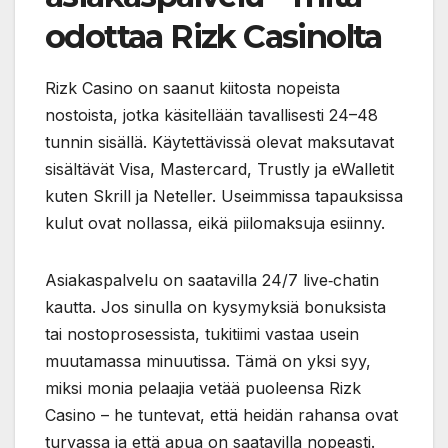
odottaa Rizk Casinolta
Rizk Casino on saanut kiitosta nopeista
nostoista, jotka käsitellään tavallisesti 24–48
tunnin sisällä. Käytettävissä olevat maksutavat
sisältävät Visa, Mastercard, Trustly ja eWalletit
kuten Skrill ja Neteller. Useimmissa tapauksissa
kulut ovat nollassa, eikä piilomaksuja esiinny.
Asiakaspalvelu on saatavilla 24/7 live‑chatin
kautta. Jos sinulla on kysymyksiä bonuksista
tai nostoprosessista, tukitiimi vastaa usein
muutamassa minuutissa. Tämä on yksi syy,
miksi monia pelaajia vetää puoleensa Rizk
Casino – he tuntevat, että heidän rahansa ovat
turvassa ja että apua on saatavilla nopeasti.