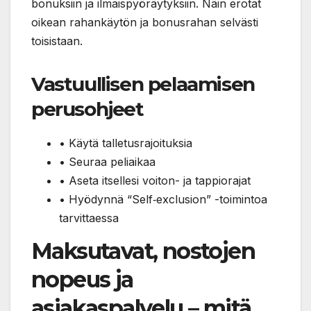
bonuksiin ja ilmaispyöräytyksiin. Näin erotat
oikean rahankäytön ja bonusrahan selvästi
toisistaan.
Vastuullisen pelaamisen
perusohjeet
• Käytä talletusrajoituksia
• Seuraa peliaikaa
• Aseta itsellesi voiton- ja tappiorajat
• Hyödynnä “Self‑exclusion” -toimintoa
tarvittaessa
Maksutavat, nostojen
nopeus ja
asiakaspalvelu – mitä