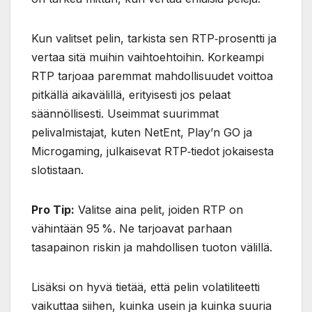
Kun valitset pelin, tarkista sen RTP‑prosentti ja
vertaa sitä muihin vaihtoehtoihin. Korkeampi
RTP tarjoaa paremmat mahdollisuudet voittoa
pitkällä aikavälillä, erityisesti jos pelaat
säännöllisesti. Useimmat suurimmat
pelivalmistajat, kuten NetEnt, Play’n GO ja
Microgaming, julkaisevat RTP‑tiedot jokaisesta
slotistaan.
Pro Tip:
Valitse aina pelit, joiden RTP on
vähintään 95 %. Ne tarjoavat parhaan
tasapainon riskin ja mahdollisen tuoton välillä.
Lisäksi on hyvä tietää, että pelin volatiliteetti
vaikuttaa siihen, kuinka usein ja kuinka suuria