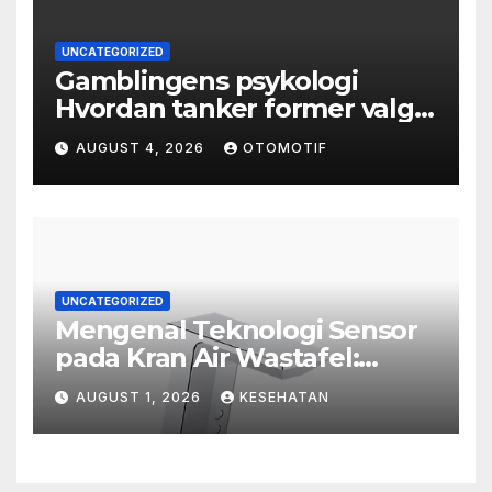
UNCATEGORIZED
Gamblingens psykologi
Hvordan tanker former valg
og atferd
AUGUST 4, 2026
OTOMOTIF
UNCATEGORIZED
Mengenal Teknologi Sensor
pada Kran Air Wastafel:
Mewah, Cerdas, dan Higienis
AUGUST 1, 2026
KESEHATAN