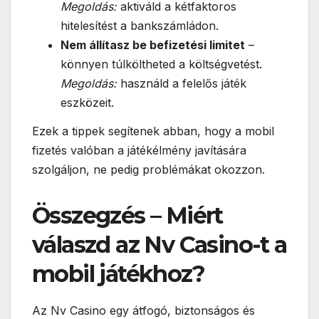
Megoldás:
aktiváld a kétfaktoros
hitelesítést a bankszámládon.
Nem állítasz be befizetési limitet
–
könnyen túlköltheted a költségvetést.
Megoldás:
használd a felelős játék
eszközeit.
Ezek a tippek segítenek abban, hogy a mobil
fizetés valóban a játékélmény javítására
szolgáljon, ne pedig problémákat okozzon.
Összegzés – Miért
válaszd az Nv Casino-t a
mobil játékhoz?
Az Nv Casino egy átfogó, biztonságos és