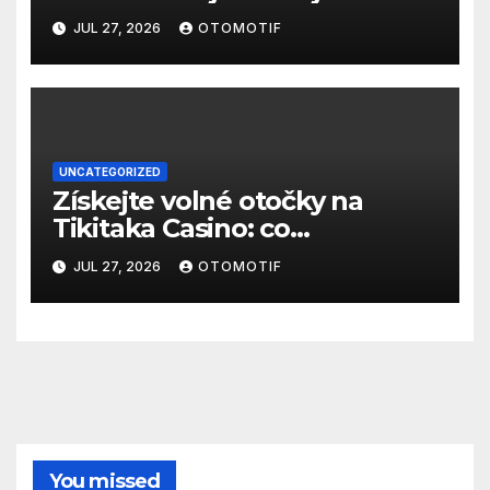
salaisuudet paljastuvat
JUL 27, 2026
OTOMOTIF
UNCATEGORIZED
Získejte volné otočky na
Tikitaka Casino: co
potřebujete vědět
JUL 27, 2026
OTOMOTIF
You missed