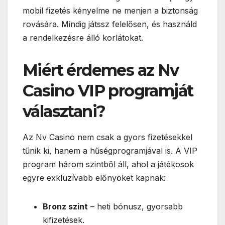
mobil fizetés kényelme ne menjen a biztonság
rovására. Mindig játssz felelősen, és használd
a rendelkezésre álló korlátokat.
Miért érdemes az Nv
Casino VIP programját
választani?
Az Nv Casino nem csak a gyors fizetésekkel
tűnik ki, hanem a hűségprogramjával is. A VIP
program három szintből áll, ahol a játékosok
egyre exkluzívabb előnyöket kapnak:
Bronz szint
– heti bónusz, gyorsabb
kifizetések.