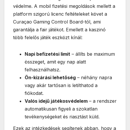
védelme. A mobil fizetési megoldások mellett a
platform szigorú licenc feltételeket követ a
Curaçao Gaming Control Board-tól, ami
garantálja a fair játékot. Emellett a kaszinó
több felelős játék eszközt kínál:
Napi befizetési limit
– állíts be maximum
összeget, amit egy nap alatt
felhasználhatsz.
Ön-kizárási lehetőség
– néhány napra
vagy akár tartósan is letilthatod a
fiókodat.
Valós idejű játékosvédelem
– a rendszer
automatikusan figyeli a szokatlan
tevékenységeket és riasztást küld.
Ezek az intézkedések segítenek abban, hogy a