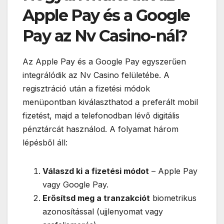
Apple Pay és a Google
Pay az Nv Casino-nál?
Az Apple Pay és a Google Pay egyszerűen
integrálódik az Nv Casino felületébe. A
regisztráció után a fizetési módok
menüpontban kiválaszthatod a preferált mobil
fizetést, majd a telefonodban lévő digitális
pénztárcát használod. A folyamat három
lépésből áll:
Válaszd ki a fizetési módot
– Apple Pay
vagy Google Pay.
Erősítsd meg a tranzakciót
biometrikus
azonosítással (ujjlenyomat vagy