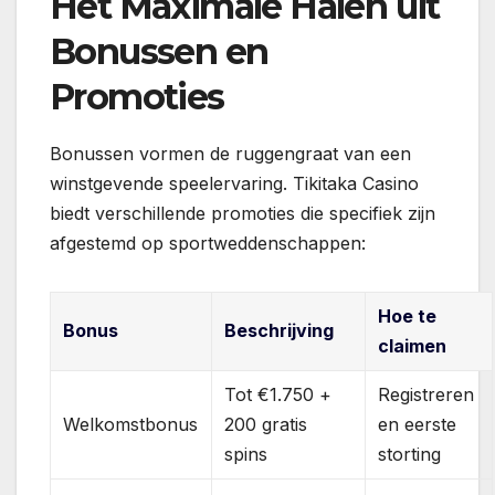
Het Maximale Halen uit
Bonussen en
Promoties
Bonussen vormen de ruggengraat van een
winstgevende speelervaring. Tikitaka Casino
biedt verschillende promoties die specifiek zijn
afgestemd op sportweddenschappen:
Hoe te
Bonus
Beschrijving
claimen
Tot €1.750 +
Registreren
Welkomstbonus
200 gratis
en eerste
spins
storting