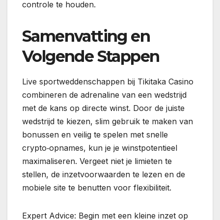
controle te houden.
Samenvatting en
Volgende Stappen
Live sportweddenschappen bij Tikitaka Casino
combineren de adrenaline van een wedstrijd
met de kans op directe winst. Door de juiste
wedstrijd te kiezen, slim gebruik te maken van
bonussen en veilig te spelen met snelle
crypto‑opnames, kun je je winstpotentieel
maximaliseren. Vergeet niet je limieten te
stellen, de inzetvoorwaarden te lezen en de
mobiele site te benutten voor flexibiliteit.
Expert Advice: Begin met een kleine inzet op