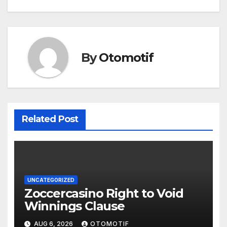
By
Otomotif
Related Post
UNCATEGORIZED
Zoccercasino Right to Void
Winnings Clause
AUG 6, 2026
OTOMOTIF