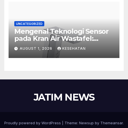
UNCATEGORIZED
Mengenal Teknologi Sensor
pada Kran Air Wastafel:
Mewah, Cerdas, dan Higienis
AUGUST 1, 2026
KESEHATAN
JATIM NEWS
Proudly powered by WordPress
|
Theme:
Newsup
by
Themeansar
.