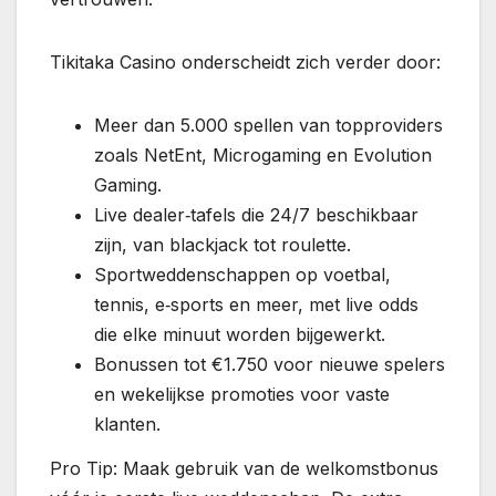
Tikitaka Casino onderscheidt zich verder door:
Meer dan 5.000 spellen van topproviders
zoals NetEnt, Microgaming en Evolution
Gaming.
Live dealer‑tafels die 24/7 beschikbaar
zijn, van blackjack tot roulette.
Sportweddenschappen op voetbal,
tennis, e‑sports en meer, met live odds
die elke minuut worden bijgewerkt.
Bonussen tot €1.750 voor nieuwe spelers
en wekelijkse promoties voor vaste
klanten.
Pro Tip: Maak gebruik van de welkomstbonus