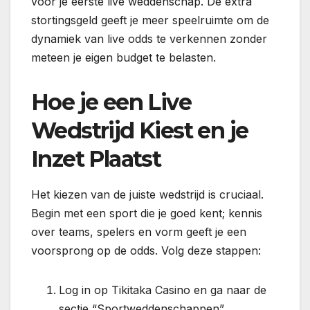
vóór je eerste live weddenschap. De extra
stortingsgeld geeft je meer speelruimte om de
dynamiek van live odds te verkennen zonder
meteen je eigen budget te belasten.
Hoe je een Live
Wedstrijd Kiest en je
Inzet Plaatst
Het kiezen van de juiste wedstrijd is cruciaal.
Begin met een sport die je goed kent; kennis
over teams, spelers en vorm geeft je een
voorsprong op de odds. Volg deze stappen:
Log in op Tikitaka Casino en ga naar de
sectie “Sportweddenschappen”.