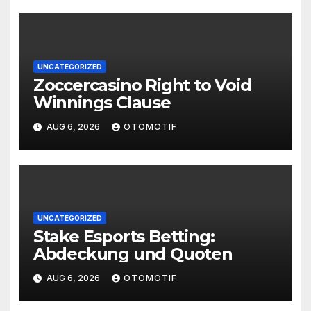
UNCATEGORIZED
Zoccercasino Right to Void
Winnings Clause
AUG 6, 2026
OTOMOTIF
UNCATEGORIZED
Stake Esports Betting:
Abdeckung und Quoten
AUG 6, 2026
OTOMOTIF