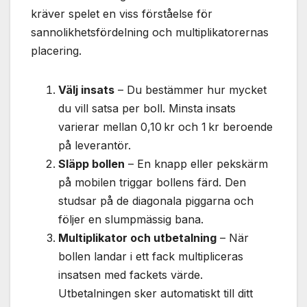
kräver spelet en viss förståelse för
sannolikhetsfördelning och multiplikatorernas
placering.
Välj insats
– Du bestämmer hur mycket
du vill satsa per boll. Minsta insats
varierar mellan 0,10 kr och 1 kr beroende
på leverantör.
Släpp bollen
– En knapp eller pekskärm
på mobilen triggar bollens färd. Den
studsar på de diagonala piggarna och
följer en slumpmässig bana.
Multiplikator och utbetalning
– När
bollen landar i ett fack multipliceras
insatsen med fackets värde.
Utbetalningen sker automatiskt till ditt