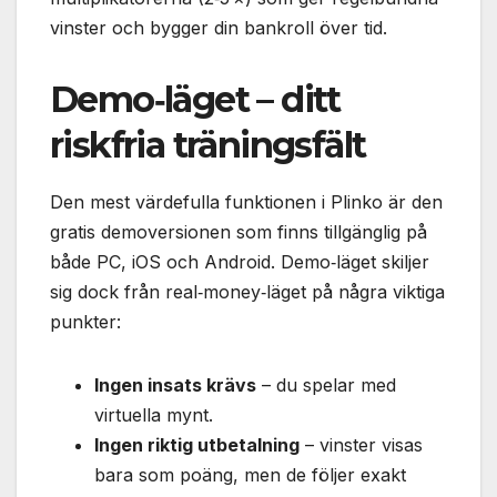
vinster och bygger din bankroll över tid.
Demo‑läget – ditt
riskfria träningsfält
Den mest värdefulla funktionen i Plinko är den
gratis demoversionen som finns tillgänglig på
både PC, iOS och Android. Demo‑läget skiljer
sig dock från real‑money‑läget på några viktiga
punkter:
Ingen insats krävs
– du spelar med
virtuella mynt.
Ingen riktig utbetalning
– vinster visas
bara som poäng, men de följer exakt