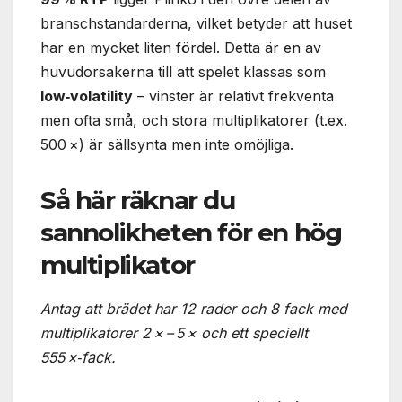
branschstandarderna, vilket betyder att huset
har en mycket liten fördel. Detta är en av
huvudorsakerna till att spelet klassas som
low‑volatility
– vinster är relativt frekventa
men ofta små, och stora multiplikatorer (t.ex.
500 ×) är sällsynta men inte omöjliga.
Så här räknar du
sannolikheten för en hög
multiplikator
Antag att brädet har 12 rader och 8 fack med
multiplikatorer 2 × – 5 × och ett speciellt
555 ×‑fack.