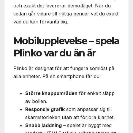
och exakt det levererar demo‑läget. När du
sedan går vidare till riktiga pengar vet du exakt
vad du kan förvänta dig.
Mobilupplevelse – spela
Plinko var du än är
Plinko är designat för att fungera sömlöst på
alla enheter. På en smartphone får du:
Större knappområden
för enkelt släpp
av bollen.
Responsiv grafik
som anpassar sig till
skärmstorleken utan att förlora klarhet.
Snabb laddning
– spelet är byggt med