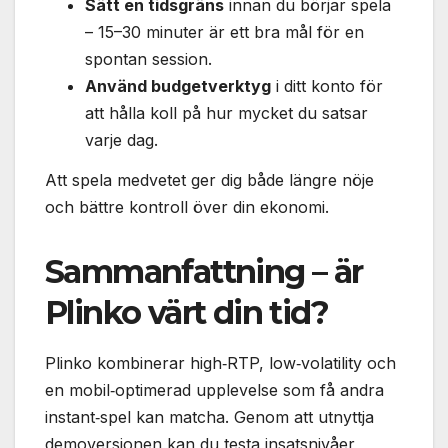
Sätt en tidsgräns
innan du börjar spela
– 15–30 minuter är ett bra mål för en
spontan session.
Använd budgetverktyg
i ditt konto för
att hålla koll på hur mycket du satsar
varje dag.
Att spela medvetet ger dig både längre nöje
och bättre kontroll över din ekonomi.
Sammanfattning – är
Plinko värt din tid?
Plinko kombinerar high‑RTP, low‑volatility och
en mobil‑optimerad upplevelse som få andra
instant‑spel kan matcha. Genom att utnyttja
demoversionen kan du testa insatsnivåer,