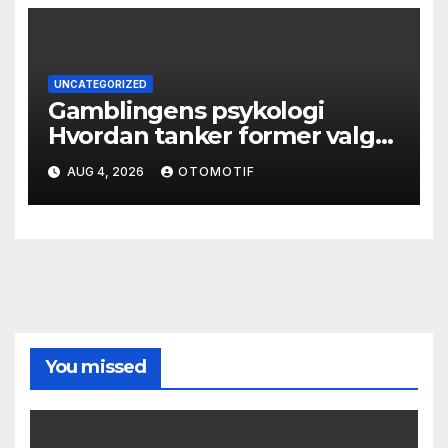
UNCATEGORIZED
Gamblingens psykologi
Hvordan tanker former valg
og atferd
AUG 4, 2026
OTOMOTIF
You missed