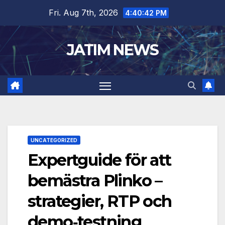
Skip
Fri. Aug 7th, 2026
4:40:43 PM
to
content
JATIM NEWS
UNCATEGORIZED
Expertguide för att
bemästra Plinko –
strategier, RTP och
demo‑testning