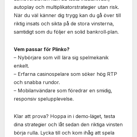
autoplay och multiplikatorstrategier utan risk.
När du väl känner dig trygg kan du gå över till
riktig insats och sikta på de stora vinsterna,
samtidigt som du följer en solid bankroll‑plan.
Vem passar för Plinko?
– Nybörjare som vill lära sig spelmekanik
enkelt.
– Erfarna casinospelare som söker hög RTP
och snabba rundor.
– Mobilanvändare som föredrar en smidig,
responsiv spelupplevelse.
Klar att prova? Hoppa in i demo‑läget, testa
dina strategier och låt sedan den riktiga vinsten
börja rulla. Lycka till och kom ihåg att spela