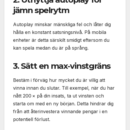
jämn spelrytm
Autoplay minskar mänskliga fel och låter dig
hålla en konstant satsningsnivå. På mobila
enheter är detta särskilt smidigt eftersom du
kan spela medan du är på språng.
3. Sätt en max‑vinstgräns
Bestäm i förväg hur mycket du är villig att
vinna innan du slutar. Till exempel, när du har
nått 200 × på din insats, ta ut vinsten och
starta om med en ny början. Detta hindrar dig
från att återinvestera vinnande pengar i en
potentiell förlust.