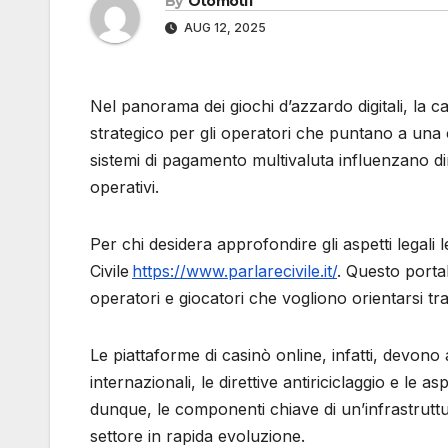
By
Otomotif
AUG 12, 2025
Nel panorama dei giochi d’azzardo digitali, la ca
strategico per gli operatori che puntano a una cl
sistemi di pagamento multivaluta influenzano dire
operativi.
Per chi desidera approfondire gli aspetti legali le
Civile
https://www.parlarecivile.it/
. Questo porta
operatori e giocatori che vogliono orientarsi tra 
Le piattaforme di casinò online, infatti, devono
internazionali, le direttive antiriciclaggio e le
dunque, le componenti chiave di un’infrastruttu
settore in rapida evoluzione.