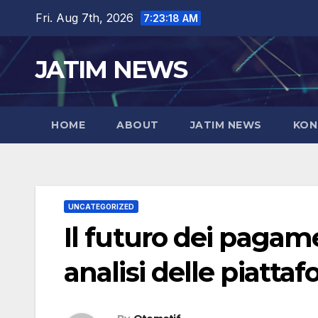
Skip
Fri. Aug 7th, 2026
7:23:19 AM
to
content
JATIM NEWS
HOME
ABOUT
JATIM NEWS
KON
UNCATEGORIZED
Il futuro dei pagame
analisi delle piatta