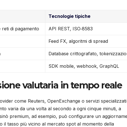
Tecnologie tipiche
reti di pagamento
API REST, ISO‑8583
Feed FX, algoritmi di spread
a
Database crittografato, tokenizzazi
SDK mobile, webhook, GraphQL
ione valutaria in tempo reale
rovider come Reuters, OpenExchange o servizi specializzati
nto varia da una volta al secondo a ogni cinque minuti, a
n casinò premium, ad esempio, può configurare un aggiornam
o il tasso più vicino al mercato spot al momento della