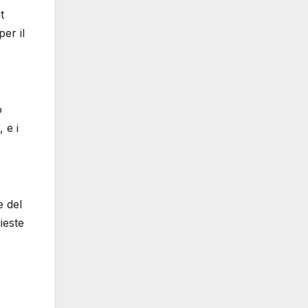
t
er il
o
 e i
e del
ieste