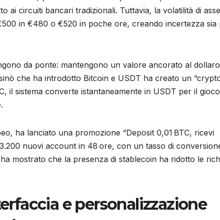
ai circuiti bancari tradizionali. Tuttavia, la volatilità di asse
500 in €480 o €520 in poche ore, creando incertezza sia p
ono da ponte: mantengono un valore ancorato al dollaro
casinò che ha introdotto Bitcoin e USDT ha creato un “crypt
, il sistema converte istantaneamente in USDT per il gioco,
.
eo, ha lanciato una promozione “Deposit 0,01 BTC, ricevi
.200 nuovi account in 48 ore, con un tasso di conversion
i ha mostrato che la presenza di stablecoin ha ridotto le rich
terfaccia e personalizzazione