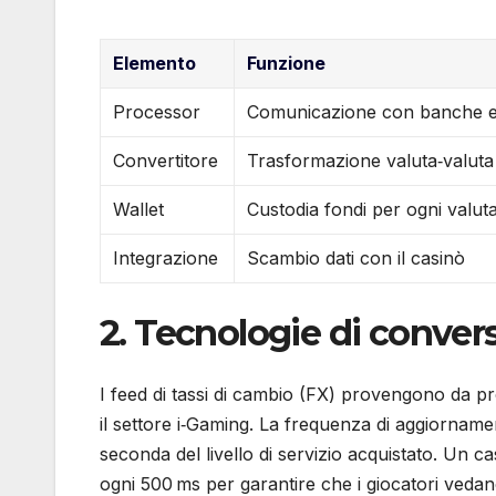
Elemento
Funzione
Processor
Comunicazione con banche e 
Convertitore
Trasformazione valuta‑valuta
Wallet
Custodia fondi per ogni valut
Integrazione
Scambio dati con il casinò
2. Tecnologie di convers
I feed di tassi di cambio (FX) provengono da p
il settore i‑Gaming. La frequenza di aggiorname
seconda del livello di servizio acquistato. U
ogni 500 ms per garantire che i giocatori vedan