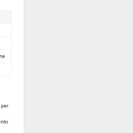
one
 per
ento