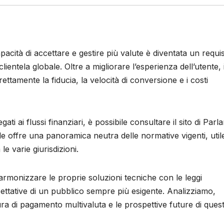
pacità di accettare e gestire più valute è diventata un requis
ientela globale. Oltre a migliorare l’esperienza dell’utente, 
ttamente la fiducia, la velocità di conversione e i costi
gati ai flussi finanziari, è possibile consultare il sito di Parl
le offre una panoramica neutra delle normative vigenti, util
le varie giurisdizioni.
 armonizzare le proprie soluzioni tecniche con le leggi
 aspettative di un pubblico sempre più esigente. Analizziamo,
ra di pagamento multivaluta e le prospettive future di ques