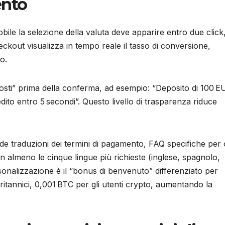
ento
bile la selezione della valuta deve apparire entro due click
heckout visualizza in tempo reale il tasso di conversione,
o.
osti” prima della conferma, ad esempio: “Deposito di 100 
to entro 5 secondi”. Questo livello di trasparenza riduce
de traduzioni dei termini di pagamento, FAQ specifiche per 
n almeno le cinque lingue più richieste (inglese, spagnolo,
sonalizzazione è il “bonus di benvenuto” differenziato per
britannici, 0,001 BTC per gli utenti crypto, aumentando la