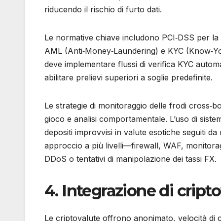
riducendo il rischio di furto dati.
Le normative chiave includono PCI‑DSS per la g
AML (Anti‑Money‑Laundering) e KYC (Know‑Your‑
deve implementare flussi di verifica KYC automati
abilitare prelievi superiori a soglie predefinite.
Le strategie di monitoraggio delle frodi cross‑
gioco e analisi comportamentale. L’uso di siste
depositi improvvisi in valute esotiche seguiti da r
approccio a più livelli—firewall, WAF, monitor
DDoS o tentativi di manipolazione dei tassi FX.
4. Integrazione di cript
Le criptovalute offrono anonimato, velocità di 