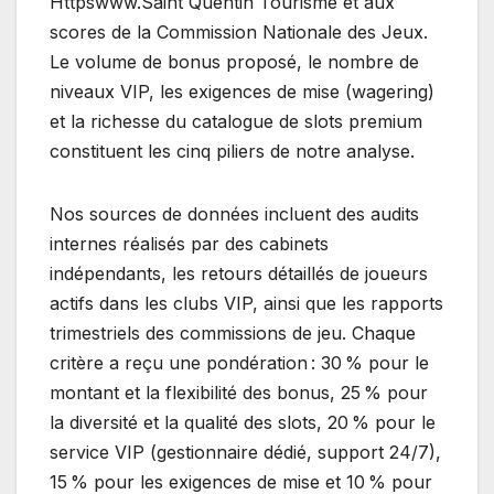
Httpswww.Saint Quentin Tourisme et aux
scores de la Commission Nationale des Jeux.
Le volume de bonus proposé, le nombre de
niveaux VIP, les exigences de mise (wagering)
et la richesse du catalogue de slots premium
constituent les cinq piliers de notre analyse.
Nos sources de données incluent des audits
internes réalisés par des cabinets
indépendants, les retours détaillés de joueurs
actifs dans les clubs VIP, ainsi que les rapports
trimestriels des commissions de jeu. Chaque
critère a reçu une pondération : 30 % pour le
montant et la flexibilité des bonus, 25 % pour
la diversité et la qualité des slots, 20 % pour le
service VIP (gestionnaire dédié, support 24/7),
15 % pour les exigences de mise et 10 % pour