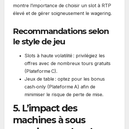
montre l’importance de choisir un slot à RTP
élevé et de gérer soigneusement le wagering.
Recommandations selon
le style de jeu
Slots à haute volatilité : privilégiez les
offres avec de nombreux tours gratuits
(Plateforme C).
Jeux de table : optez pour les bonus
cash‑only (Plateforme A) afin de
minimiser le risque de perte de mise.
5. L’impact des
machines à sous