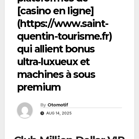
[casino en ligne]
(https://www.saint-
quentin-tourisme.fr)
qui allient bonus
ultra‑luxueux et
machines à sous
premium
By
Otomotif
AUG 14, 2025