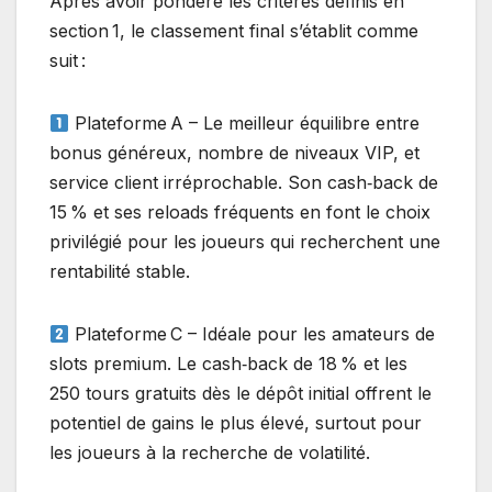
Après avoir pondéré les critères définis en
section 1, le classement final s’établit comme
suit :
Plateforme A – Le meilleur équilibre entre
bonus généreux, nombre de niveaux VIP, et
service client irréprochable. Son cash‑back de
15 % et ses reloads fréquents en font le choix
privilégié pour les joueurs qui recherchent une
rentabilité stable.
Plateforme C – Idéale pour les amateurs de
slots premium. Le cash‑back de 18 % et les
250 tours gratuits dès le dépôt initial offrent le
potentiel de gains le plus élevé, surtout pour
les joueurs à la recherche de volatilité.