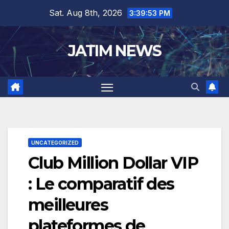
Skip
Sat. Aug 8th, 2026
3:39:54 PM
to
content
JATIM NEWS
UNCATEGORIZED
Club Million Dollar VIP
: Le comparatif des
meilleures
plateformes de