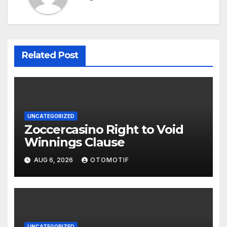
Related Post
UNCATEGORIZED
Zoccercasino Right to Void
Winnings Clause
AUG 6, 2026
OTOMOTIF
UNCATEGORIZED