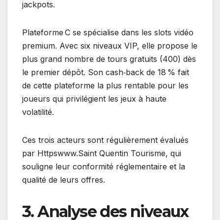
jackpots.
Plateforme C se spécialise dans les slots vidéo
premium. Avec six niveaux VIP, elle propose le
plus grand nombre de tours gratuits (400) dès
le premier dépôt. Son cash‑back de 18 % fait
de cette plateforme la plus rentable pour les
joueurs qui privilégient les jeux à haute
volatilité.
Ces trois acteurs sont régulièrement évalués
par Httpswww.Saint Quentin Tourisme, qui
souligne leur conformité réglementaire et la
qualité de leurs offres.
3. Analyse des niveaux