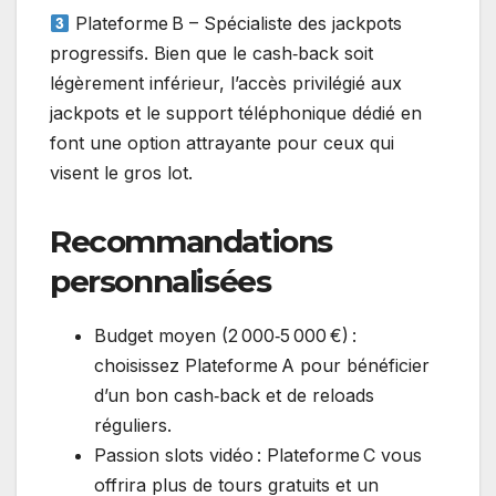
Plateforme B – Spécialiste des jackpots
progressifs. Bien que le cash‑back soit
légèrement inférieur, l’accès privilégié aux
jackpots et le support téléphonique dédié en
font une option attrayante pour ceux qui
visent le gros lot.
Recommandations
personnalisées
Budget moyen (2 000‑5 000 €) :
choisissez Plateforme A pour bénéficier
d’un bon cash‑back et de reloads
réguliers.
Passion slots vidéo : Plateforme C vous
offrira plus de tours gratuits et un