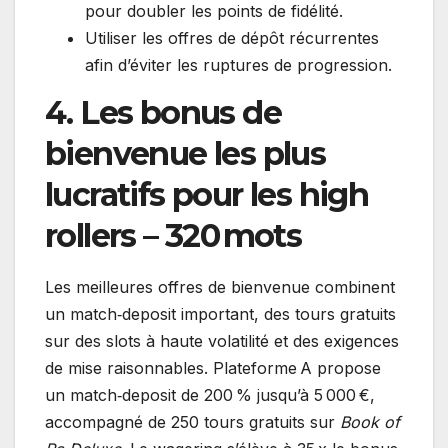
pour doubler les points de fidélité.
Utiliser les offres de dépôt récurrentes
afin d’éviter les ruptures de progression.
4. Les bonus de
bienvenue les plus
lucratifs pour les high
rollers – 320 mots
Les meilleures offres de bienvenue combinent
un match‑deposit important, des tours gratuits
sur des slots à haute volatilité et des exigences
de mise raisonnables. Plateforme A propose
un match‑deposit de 200 % jusqu’à 5 000 €,
accompagné de 250 tours gratuits sur
Book of