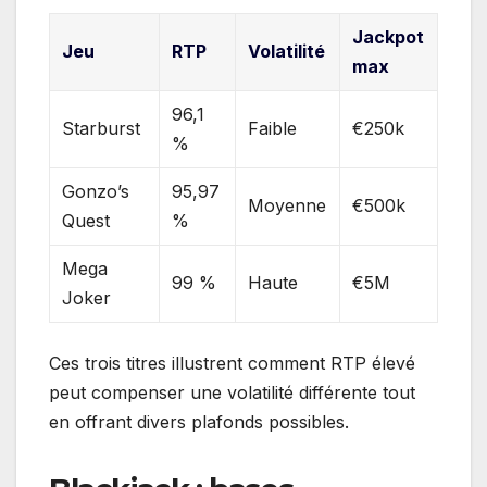
Jackpot
Jeu
RTP
Volatilité
max
96,1
Starburst
Faible
€250k
%
Gonzo’s
95,97
Moyenne
€500k
Quest
%
Mega
99 %
Haute
€5M
Joker
Ces trois titres illustrent comment RTP élevé
peut compenser une volatilité différente tout
en offrant divers plafonds possibles.​