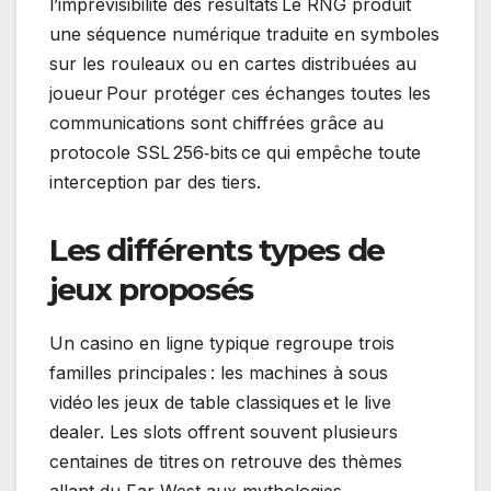
l’imprévisibilité des résultats Le RNG produit
une séquence numérique traduite en symboles
sur les rouleaux ou en cartes distribuées au
joueur Pour protéger ces échanges toutes les
communications sont chiffrées grâce au
protocole SSL 256‑bits ce qui empêche toute
interception par des tiers.
Les différents types de
jeux proposés
Un casino en ligne typique regroupe trois
familles principales : les machines à sous
vidéo les jeux de table classiques et le live
dealer. Les slots offrent souvent plusieurs
centaines de titres on retrouve des thèmes
allant du Far West aux mythologies