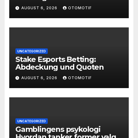
AUGUST 6, 2026
OTOMOTIF
UNCATEGORIZED
Stake Esports Betting:
Abdeckung und Quoten
AUGUST 6, 2026
OTOMOTIF
UNCATEGORIZED
Gamblingens psykologi
Hvordan tanker former valg