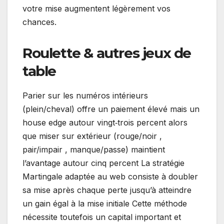
votre mise augmentent légèrement vos
chances​.
Roulette & autres jeux de
table
Parier sur les numéros intérieurs
(plein/cheval) offre un paiement élevé mais un
house edge autour vingt‑trois percent alors
que miser sur extérieur (rouge/noir ,
pair/impair , manque/passe) maintient
l’avantage autour cinq percent​ La stratégie
Martingale adaptée au web consiste à doubler
sa mise après chaque perte jusqu’à atteindre
un gain égal à la mise initiale​ Cette méthode
nécessite toutefois un capital important et