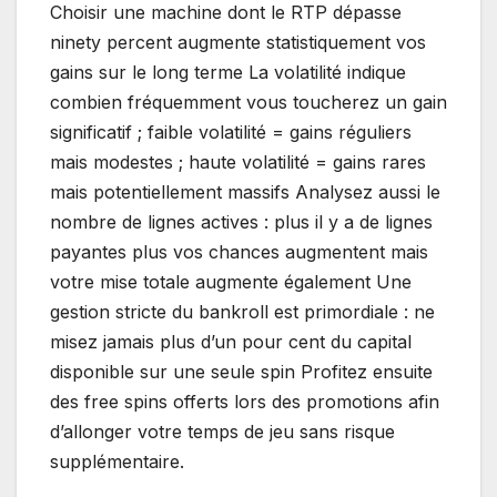
Choisir une machine dont le RTP dépasse
ninety percent augmente statistiquement vos
gains sur le long terme La volatilité indique
combien fréquemment vous toucherez un gain
significatif ; faible volatilité = gains réguliers
mais modestes ; haute volatilité = gains rares
mais potentiellement massifs Analysez aussi le
nombre de lignes actives : plus il y a de lignes
payantes plus vos chances augmentent mais
votre mise totale augmente également​ Une
gestion stricte du bankroll est primordiale : ne
misez jamais plus d’un pour cent du capital
disponible sur une seule spin​ Profitez ensuite
des free spins offerts lors des promotions afin
d’allonger votre temps de jeu sans risque
supplémentaire​.