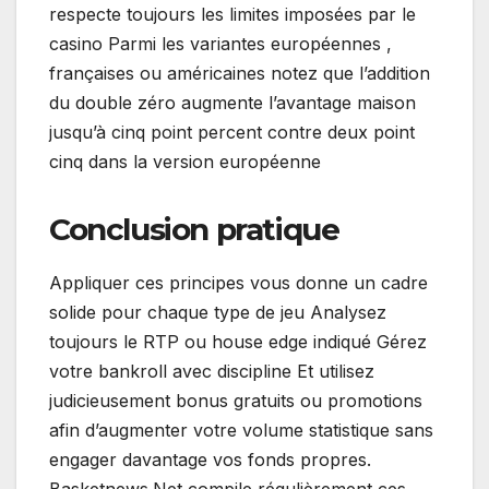
respecte toujours les limites imposées par le
casino​ Parmi les variantes européennes ,
françaises ou américaines notez que l’addition
du double zéro augmente l’avantage maison
jusqu’à cinq point percent contre deux point
cinq dans la version européenne​
Conclusion pratique
Appliquer ces principes vous donne un cadre
solide pour chaque type de jeu​ Analysez
toujours le RTP ou house edge indiqué​ Gérez
votre bankroll avec discipline​ Et utilisez
judicieusement bonus gratuits ou promotions
afin d’augmenter votre volume statistique sans
engager davantage vos fonds propres​.