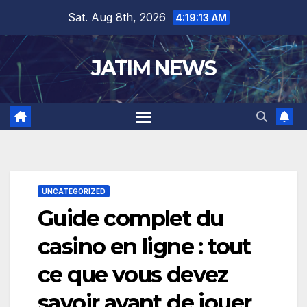
Skip
Sat. Aug 8th, 2026
4:19:14 AM
to
content
JATIM NEWS
UNCATEGORIZED
Guide complet du
casino en ligne : tout
ce que vous devez
savoir avant de jouer