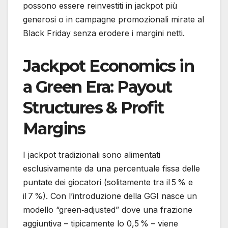
possono essere reinvestiti in jackpot più
generosi o in campagne promozionali mirate al
Black Friday senza erodere i margini netti.
Jackpot Economics in
a Green Era: Payout
Structures & Profit
Margins
I jackpot tradizionali sono alimentati
esclusivamente da una percentuale fissa delle
puntate dei giocatori (solitamente tra il 5 % e
il 7 %). Con l’introduzione della GGI nasce un
modello “green‑adjusted” dove una frazione
aggiuntiva – tipicamente lo 0,5 % – viene