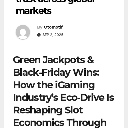
markets
By
Otomotif
SEP 2, 2025
Green Jackpots &
Black‑Friday Wins:
How the iGaming
Industry’s Eco‑Drive Is
Reshaping Slot
Economics Through