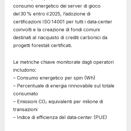
consumo energetico dei server di gioco
del 30 % entro il 2025, l’adozione di
certificazioni ISO 14001 per tutti i data‑center
coinvolti e la creazione di fondi comuni
destinati al riacquisto di crediti carbonici da
progetti forestali certificati.
Le metriche chiave monitorate dagli operatori
includono:
– Consumo energetico per spin (Wh)
– Percentuale di energia rinnovabile sul totale
consumato
– Emissioni CO₂ equivalenti per milione di
transazioni
– Indice di efficienza del data‑center (PUE)