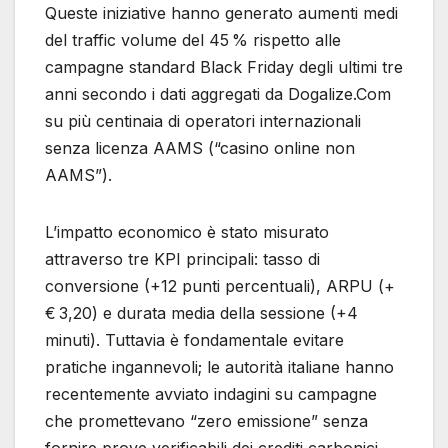
Queste iniziative hanno generato aumenti medi
del traffic volume del 45 % rispetto alle
campagne standard Black Friday degli ultimi tre
anni secondo i dati aggregati da Dogalize.Com
su più centinaia di operatori internazionali
senza licenza AAMS (“casino online non
AAMS”).
L’impatto economico è stato misurato
attraverso tre KPI principali: tasso di
conversione (+12 punti percentuali), ARPU (+
€ 3,20) e durata media della sessione (+4
minuti). Tuttavia è fondamentale evitare
pratiche ingannevoli; le autorità italiane hanno
recentemente avviato indagini su campagne
che promettevano “zero emissione” senza
fornire prove verificabili dei crediti carbonici