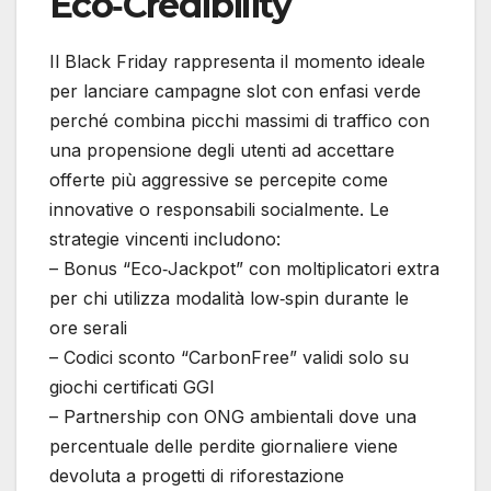
Eco‑Credibility
Il Black Friday rappresenta il momento ideale
per lanciare campagne slot con enfasi verde
perché combina picchi massimi di traffico con
una propensione degli utenti ad accettare
offerte più aggressive se percepite come
innovative o responsabili socialmente. Le
strategie vincenti includono:
– Bonus “Eco‑Jackpot” con moltiplicatori extra
per chi utilizza modalità low‑spin durante le
ore serali
– Codici sconto “CarbonFree” validi solo su
giochi certificati GGI
– Partnership con ONG ambientali dove una
percentuale delle perdite giornaliere viene
devoluta a progetti di riforestazione