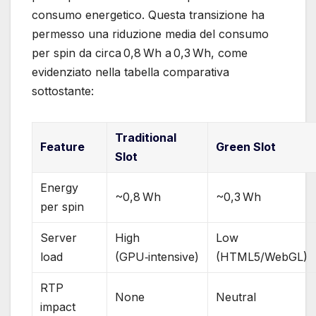
consumo energetico. Questa transizione ha
permesso una riduzione media del consumo
per spin da circa 0,8 Wh a 0,3 Wh, come
evidenziato nella tabella comparativa
sottostante:
Traditional
Feature
Green Slot
Slot
Energy
~0,8 Wh
~0,3 Wh
per spin
Server
High
Low
load
(GPU‑intensive)
(HTML5/WebGL)
RTP
None
Neutral
impact