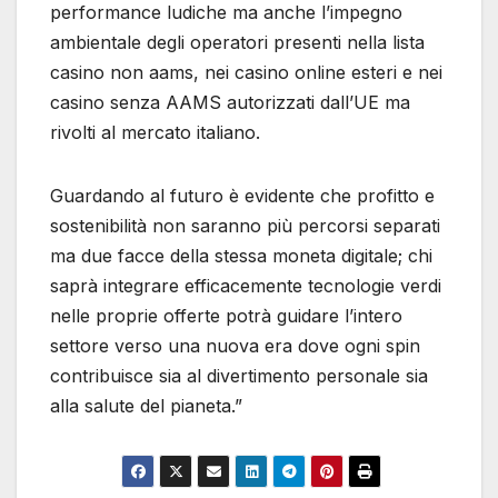
performance ludiche ma anche l’impegno
ambientale degli operatori presenti nella lista
casino non aams, nei casino online esteri e nei
casino senza AAMS autorizzati dall’UE ma
rivolti al mercato italiano.
Guardando al futuro è evidente che profitto e
sostenibilità non saranno più percorsi separati
ma due facce della stessa moneta digitale; chi
saprà integrare efficacemente tecnologie verdi
nelle proprie offerte potrà guidare l’intero
settore verso una nuova era dove ogni spin
contribuisce sia al divertimento personale sia
alla salute del pianeta.”