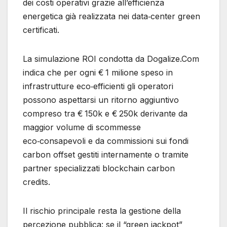
dei costi operativi grazie all’efficienza
energetica già realizzata nei data‑center green
certificati.
La simulazione ROI condotta da Dogalize.Com
indica che per ogni € 1 milione speso in
infrastrutture eco‑efficienti gli operatori
possono aspettarsi un ritorno aggiuntivo
compreso tra € 150k e € 250k derivante da
maggior volume di scommesse
eco‑consapevoli e da commissioni sui fondi
carbon offset gestiti internamente o tramite
partner specializzati blockchain carbon
credits.
Il rischio principale resta la gestione della
percezione pubblica: se il “green jackpot”