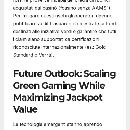
acquistati dal casinò (“casino senza AAMS”).
Per mitigare questi rischi gli operatori devono
pubblicare audit trasparenti trimestrali sui fondi
destinati alle iniziative verdi e garantire che tutti
i claim siano supportati da certificazioni
riconosciute internazionalmente (es.: Gold
Standard o Verra).
Future Outlook: Scaling
Green Gaming While
Maximizing Jackpot
Value
Le tecnologie emergenti stanno aprendo