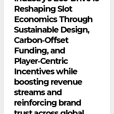
Reshaping Slot
Economics Through
Sustainable Design,
Carbon‑Offset
Funding, and
Player‑Centric
Incentives while
boosting revenue
streams and
reinforcing brand
trust across global