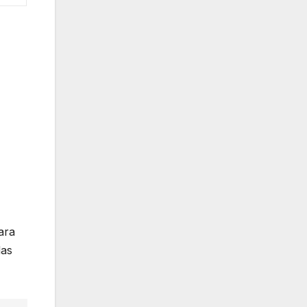
ara
das