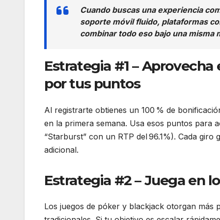
Cuando buscas una experiencia com
soporte móvil fluido, plataformas 
combinar todo eso bajo una misma m
Estrategia #1 – Aprovecha 
por tus puntos
Al registrarte obtienes un 100 % de bonificac
en la primera semana. Usa esos puntos para ac
“Starburst” con un RTP del 96.1%). Cada giro 
adicional.
Estrategia #2 – Juega en l
Los juegos de póker y blackjack otorgan más
tradicionales. Si tu objetivo es escalar rápidam