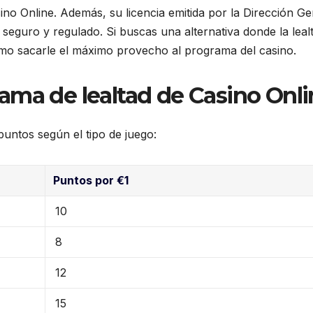
o Online. Además, su licencia emitida por la Dirección Ge
seguro y regulado. Si buscas una alternativa donde la leal
ómo sacarle el máximo provecho al programa del casino.
ama de lealtad de Casino Onli
untos según el tipo de juego:
Puntos por €1
10
8
12
15