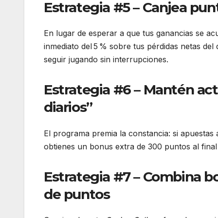
Estrategia #5 – Canjea pun
En lugar de esperar a que tus ganancias se ac
inmediato del 5 % sobre tus pérdidas netas del d
seguir jugando sin interrupciones.
Estrategia #6 – Mantén act
diarios”
El programa premia la constancia: si apuesta
obtienes un bonus extra de 300 puntos al final
Estrategia #7 – Combina b
de puntos