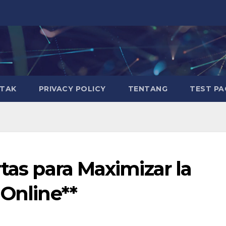
TAK
PRIVACY POLICY
TENTANG
TEST PA
rtas para Maximizar la
 Online**