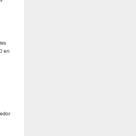
tes
0 en
dedor