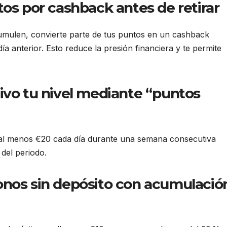
tos por cashback antes de retirar
umulen, convierte parte de tus puntos en un cashback
ía anterior. Esto reduce la presión financiera y te permite
ivo tu nivel mediante “puntos
s al menos €20 cada día durante una semana consecutiva
 del periodo.
onos sin depósito con acumulació