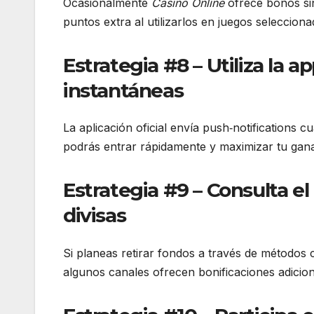
Ocasionalmente
Casino Online
ofrece bonos si
puntos extra al utilizarlos en juegos selecciona
Estrategia #8 – Utiliza la a
instantáneas
La aplicación oficial envía push‑notifications c
podrás entrar rápidamente y maximizar tu gana
Estrategia #9 – Consulta el
divisas
Si planeas retirar fondos a través de métodos 
algunos canales ofrecen bonificaciones adicion