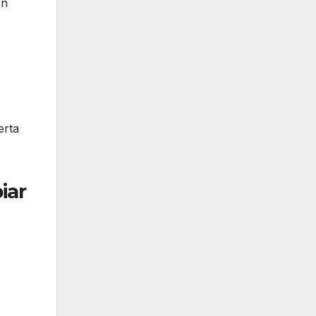
en
erta
iar