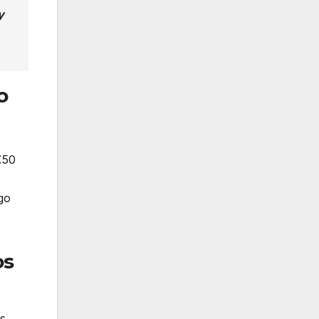
y
o
€50
go
os
as