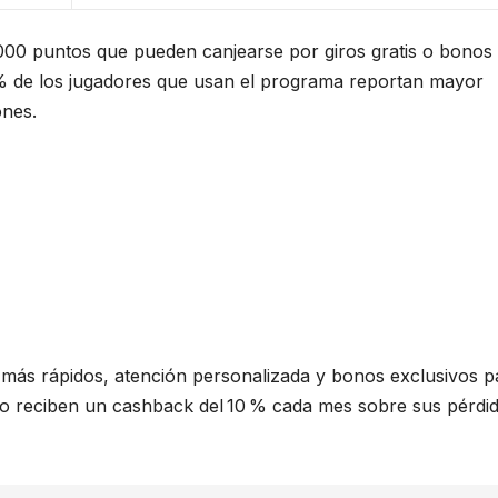
000 puntos que pueden canjearse por giros gratis o bonos
8 % de los jugadores que usan el programa reportan mayor
ones.
 más rápidos, atención personalizada y bonos exclusivos p
ro reciben un cashback del 10 % cada mes sobre sus pérdi