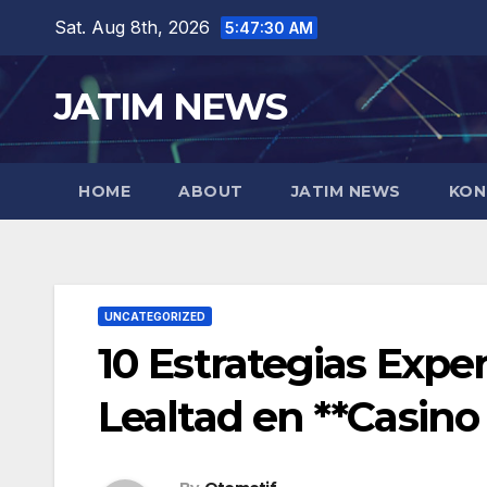
Skip
Sat. Aug 8th, 2026
5:47:31 AM
to
content
JATIM NEWS
HOME
ABOUT
JATIM NEWS
KON
UNCATEGORIZED
10 Estrategias Expe
Lealtad en **Casino