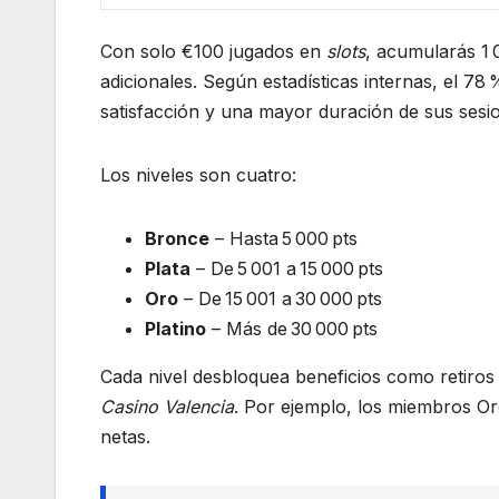
Con solo €100 jugados en
slots
, acumularás 1 
adicionales. Según estadísticas internas, el 7
satisfacción y una mayor duración de sus sesi
Los niveles son cuatro:
Bronce
– Hasta 5 000 pts
Plata
– De 5 001 a 15 000 pts
Oro
– De 15 001 a 30 000 pts
Platino
– Más de 30 000 pts
Cada nivel desbloquea beneficios como retiros
Casino Valencia
. Por ejemplo, los miembros O
netas.