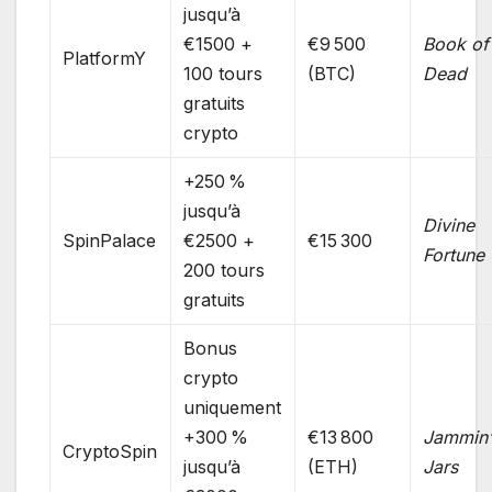
jusqu’à
€1500 +
€9 500
Book of
PlatformY
100 tours
(BTC)
Dead
gratuits
crypto
+250 %
jusqu’à
Divine
SpinPalace
€2500 +
€15 300
Fortune
200 tours
gratuits
Bonus
crypto
uniquement
+300 %
€13 800
Jammin
CryptoSpin
jusqu’à
(ETH)
Jars