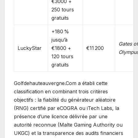
€3000 +
250 tours
gratuits
+180 %
jusqu’à
Gates o
LuckyStar
€1800 +
€11 200
Olympu
120 tours
gratuits
Golfdehauteauvergne.Com a établi cette
classification en combinant trois critères
objectifs : la fiabilité du générateur aléatoire
(RNG) certifié par eCOGRA ou iTech Labs, la
présence d’une licence délivrée par une
autorité reconnue (Malte Gaming Authority ou
UKGC) et la transparence des audits financiers