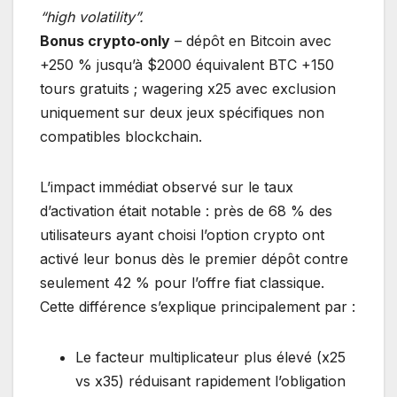
“high volatility”.
Bonus crypto‑only
– dépôt en Bitcoin avec
+250 % jusqu’à $2000 équivalent BTC +150
tours gratuits ; wagering x25 avec exclusion
uniquement sur deux jeux spécifiques non
compatibles blockchain.
L’impact immédiat observé sur le taux
d’activation était notable : près de 68 % des
utilisateurs ayant choisi l’option crypto ont
activé leur bonus dès le premier dépôt contre
seulement 42 % pour l’offre fiat classique.
Cette différence s’explique principalement par :
Le facteur multiplicateur plus élevé (x25
vs x35) réduisant rapidement l’obligation