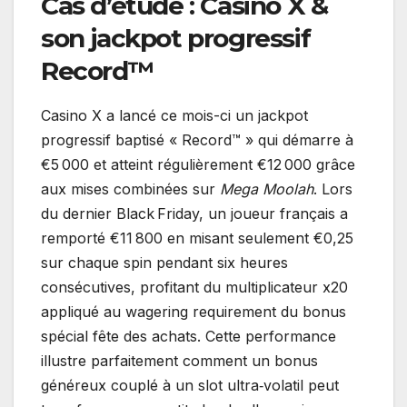
Cas d’étude : Casino X &
son jackpot progressif
Record™
Casino X a lancé ce mois-ci un jackpot
progressif baptisé « Record™ » qui démarre à
€5 000 et atteint régulièrement €12 000 grâce
aux mises combinées sur
Mega Moolah
. Lors
du dernier Black Friday, un joueur français a
remporté €11 800 en misant seulement €0,25
sur chaque spin pendant six heures
consécutives, profitant du multiplicateur x20
appliqué au wagering requirement du bonus
spécial fête des achats. Cette performance
illustre parfaitement comment un bonus
généreux couplé à un slot ultra‑volatil peut