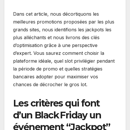
Dans cet article, nous décortiquons les
meilleures promotions proposées par les plus
grands sites, nous identifions les jackpots les
plus alléchants et nous livrons des clés
d’optimisation grâce à une perspective
d’expert. Vous saurez comment choisir la
plateforme idéale, quel slot privilégier pendant
la période de promo et quelles stratégies
bancaires adopter pour maximiser vos
chances de décrocher le gros lot.
Les critères qui font
d’un Black Friday un
événement “Jackpot”