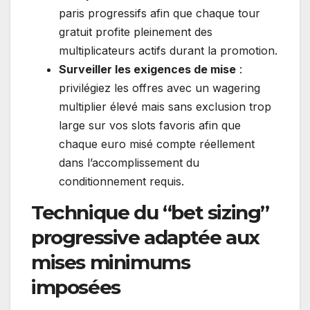
paris progressifs afin que chaque tour
gratuit profite pleinement des
multiplicateurs actifs durant la promotion.
Surveiller les exigences de mise
:
privilégiez les offres avec un wagering
multiplier élevé mais sans exclusion trop
large sur vos slots favoris afin que
chaque euro misé compte réellement
dans l’accomplissement du
conditionnement requis.
Technique du “bet sizing”
progressive adaptée aux
mises minimums
imposées