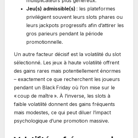
multiplicateurs plus généreux.
Jeu(s) admissible(s)
: les plateformes
privilégient souvent leurs slots phares ou
leurs jackpots progressifs afin d’attirer les
gros parieurs pendant la période
promotionnelle.
Un autre facteur décisif est la volatilité du slot
sélectionné. Les jeux à haute volatilité offrent
des gains rares mais potentiellement énormes
– exactement ce que recherchent les joueurs
pendant un Black Friday où l’on mise sur le
« coup de maître ». À l’inverse, les slots à
faible volatilité donnent des gains fréquents
mais modestes, ce qui peut diluer l’impact
psychologique d’une promotion massive.