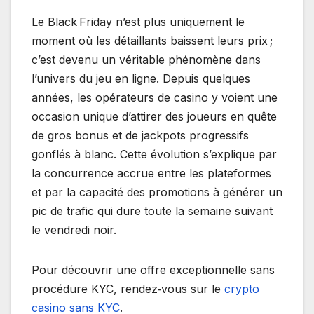
Le Black Friday n’est plus uniquement le
moment où les détaillants baissent leurs prix ;
c’est devenu un véritable phénomène dans
l’univers du jeu en ligne. Depuis quelques
années, les opérateurs de casino y voient une
occasion unique d’attirer des joueurs en quête
de gros bonus et de jackpots progressifs
gonflés à blanc. Cette évolution s’explique par
la concurrence accrue entre les plateformes
et par la capacité des promotions à générer un
pic de trafic qui dure toute la semaine suivant
le vendredi noir.
Pour découvrir une offre exceptionnelle sans
procédure KYC, rendez‑vous sur le
crypto
casino sans KYC
.