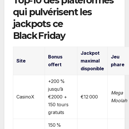
Top‑10 des plateformes
qui pulvérisent les
jackpots ce
Black Friday
Jackpot
Bonus
Jeu
Site
maximal
offert
phare
disponible
+200 %
jusqu’à
Mega
CasinoX
€2000 +
€12 000
Moolah
150 tours
gratuits
150 %