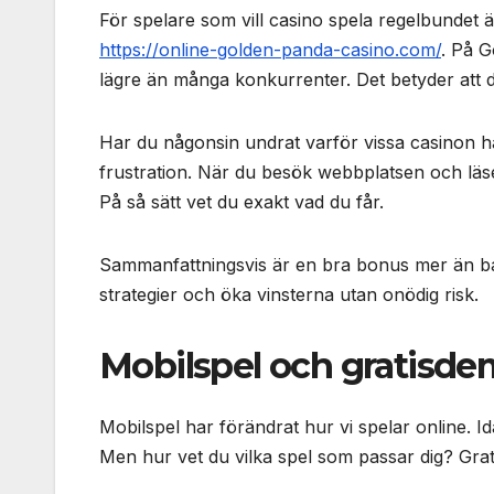
För spelare som vill casino spela regelbundet 
https://online-golden-panda-casino.com/
. På G
lägre än många konkurrenter. Det betyder att 
Har du någonsin undrat varför vissa casinon ha
frustration. När du besök webbplatsen och läser
På så sätt vet du exakt vad du får.
Sammanfattningsvis är en bra bonus mer än bara 
strategier och öka vinsterna utan onödig risk.
Mobilspel och gratisdem
Mobilspel har förändrat hur vi spelar online. Id
Men hur vet du vilka spel som passar dig? Grat