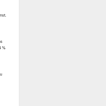
nst.
as
94 %
du