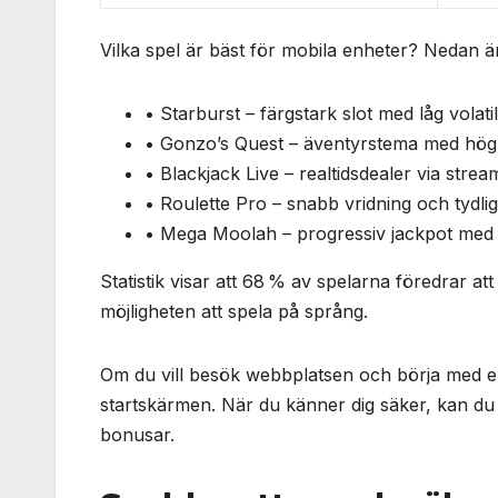
Vilka spel är bäst för mobila enheter? Nedan ä
• Starburst – färgstark slot med låg volatili
• Gonzo’s Quest – äventyrstema med hög
• Blackjack Live – realtidsdealer via strea
• Roulette Pro – snabb vridning och tydlig
• Mega Moolah – progressiv jackpot med s
Statistik visar att 68 % av spelarna föredrar 
möjligheten att spela på språng.
Om du vill besök webbplatsen och börja med en
startskärmen. När du känner dig säker, kan du gå
bonusar.