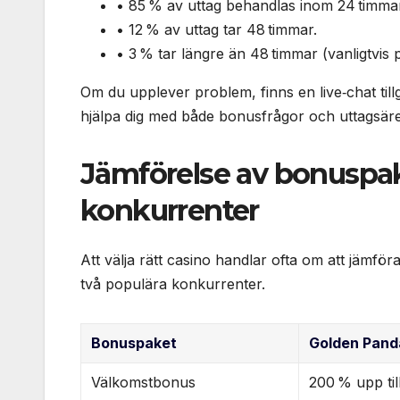
• 85 % av uttag behandlas inom 24 timma
• 12 % av uttag tar 48 timmar.
• 3 % tar längre än 48 timmar (vanligtvis p
Om du upplever problem, finns en live‑chat ti
hjälpa dig med både bonusfrågor och uttagsär
Jämförelse av bonuspak
konkurrenter
Att välja rätt casino handlar ofta om att jämf
två populära konkurrenter.
Bonuspaket
Golden Pand
Välkomstbonus
200 % upp til