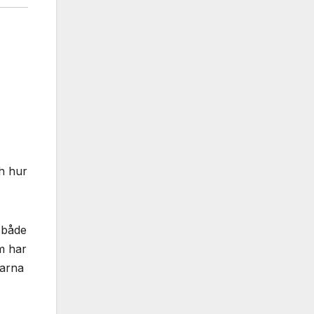
h hur
 både
m har
sarna