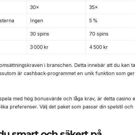
30×
35×
usterna
Ingen
5 %
30 spins
70 spins
3 000 kr
4 500 kr
omsättningskraven i branschen. Detta innebär att du kan ta
essutom är cashback‑programmet en unik funktion som ger
spela med hög bonusvärde och låga krav, är detta casino e
lika preferenser. Välj det paket som passar din spelstil och
 du smart och säkert på