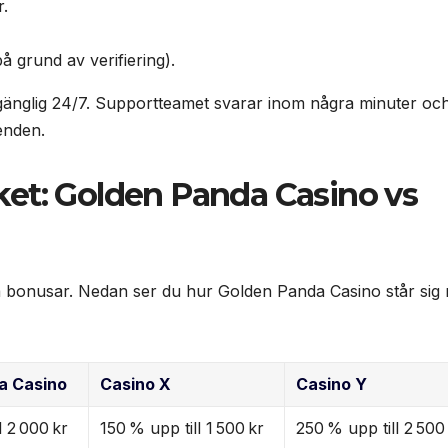
r.
å grund av verifiering).
llgänglig 24/7. Supportteamet svarar inom några minuter oc
enden.
et: Golden Panda Casino vs
öra bonusar. Nedan ser du hur Golden Panda Casino står sig
a Casino
Casino X
Casino Y
l 2 000 kr
150 % upp till 1 500 kr
250 % upp till 2 500