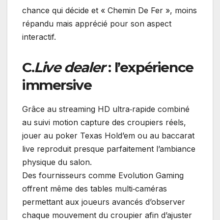
chance qui décide et « Chemin De Fer », moins
répandu mais apprécié pour son aspect
interactif.
C.
Live dealer
: l’expérience
immersive
Grâce au streaming HD ultra‑rapide combiné
au suivi motion capture des croupiers réels,
jouer au poker Texas Hold’em ou au baccarat
live reproduit presque parfaitement l’ambiance
physique du salon.
Des fournisseurs comme Evolution Gaming
offrent même des tables multi‑caméras
permettant aux joueurs avancés d’observer
chaque mouvement du croupier afin d’ajuster