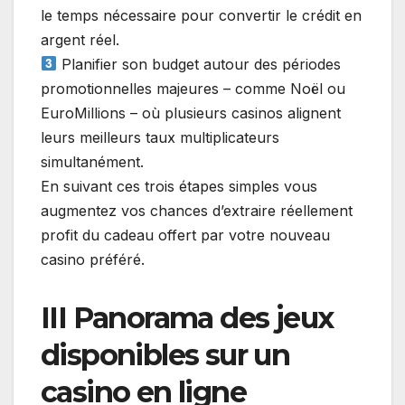
le temps nécessaire pour convertir le crédit en
argent réel.
Planifier son budget autour des périodes
promotionnelles majeures – comme Noël ou
EuroMillions – où plusieurs casinos alignent
leurs meilleurs taux multiplicateurs
simultanément.
En suivant ces trois étapes simples vous
augmentez vos chances d’extraire réellement
profit du cadeau offert par votre nouveau
casino préféré.
III Panorama des jeux
disponibles sur un
casino en ligne