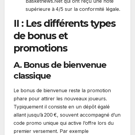
Basketnews.Net qui ont reçu une note
supérieure à 4/5 sur la conformité légale.
II : Les différents types
de bonus et
promotions
A. Bonus de bienvenue
classique
Le bonus de bienvenue reste la promotion
phare pour attirer les nouveaux joueurs.
Typiquement il consiste en un dépôt égalé
allant jusqu’à 200 €, souvent accompagné d’un
code promo unique qui active l’offre lors du
premier versement. Par exemple