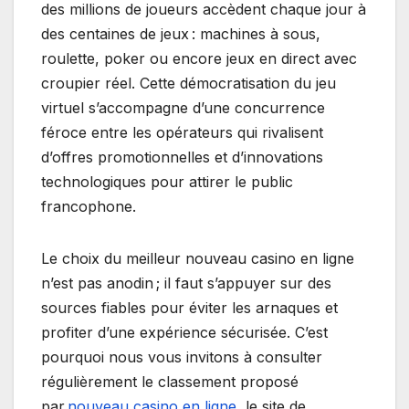
des millions de joueurs accèdent chaque jour à
des centaines de jeux : machines à sous,
roulette, poker ou encore jeux en direct avec
croupier réel. Cette démocratisation du jeu
virtuel s’accompagne d’une concurrence
féroce entre les opérateurs qui rivalisent
d’offres promotionnelles et d’innovations
technologiques pour attirer le public
francophone.
Le choix du meilleur nouveau casino en ligne
n’est pas anodin ; il faut s’appuyer sur des
sources fiables pour éviter les arnaques et
profiter d’une expérience sécurisée. C’est
pourquoi nous vous invitons à consulter
régulièrement le classement proposé
par
nouveau casino en ligne
, le site de