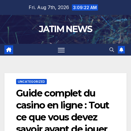
Skip
Fri. Aug 7th, 2026
3:09:22 AM
to
content
JATIM NEWS
UNCATEGORIZED
Guide complet du
casino en ligne : Tout
ce que vous devez
savoir avant de jouer