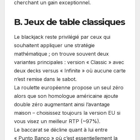
cherchant un gain exceptionnel.
B. Jeux de table classiques
Le blackjack reste privilégié par ceux qui
souhaitent appliquer une stratégie
mathématique ; on trouve souvent deux
variantes principales : version « Classic » avec
deux decks versus « Infinite » où aucune carte
n’est remise dans le sabot.
La roulette européenne propose un seul zéro
alors que son homologue américaine ajoute
double zéro augmentant ainsi l’avantage
maison – choisissez toujours la version EU si
vous visez un meilleur RTP (~97%).
Le baccarat se décline quant à lui entre
« Punto Banco » où c’est essentiellement la