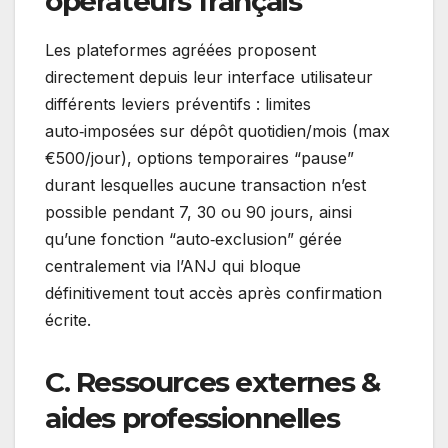
opérateurs français
Les plateformes agréées proposent
directement depuis leur interface utilisateur
différents leviers préventifs : limites
auto‑imposées sur dépôt quotidien/mois (max
€500/jour), options temporaires “pause”
durant lesquelles aucune transaction n’est
possible pendant 7, 30 ou 90 jours, ainsi
qu’une fonction “auto‑exclusion” gérée
centralement via l’ANJ qui bloque
définitivement tout accès après confirmation
écrite.
C.​ Ressources externes &
aides professionnelles