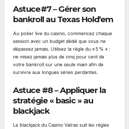
Astuce #7 – Gérer son
bankroll au Texas Hold’em
Au poker live du casino, commencez chaque
session avec un budget dédié que vous ne
dépassez jamais. Utilisez la règle du « 5 % » :
ne misez jamais plus de cinq pour cent de
votre bankroll sur une seule main afin de
survivre aux longues séries perdantes.
Astuce #8 – Appliquer la
stratégie « basic » au
blackjack
Le blackjack du Casino Valras suit les règles