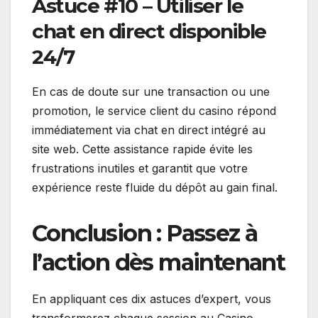
Astuce #10 – Utiliser le
chat en direct disponible
24/7
En cas de doute sur une transaction ou une
promotion, le service client du casino répond
immédiatement via chat en direct intégré au
site web. Cette assistance rapide évite les
frustrations inutiles et garantit que votre
expérience reste fluide du dépôt au gain final.
Conclusion : Passez à
l’action dès maintenant
En appliquant ces dix astuces d’expert, vous