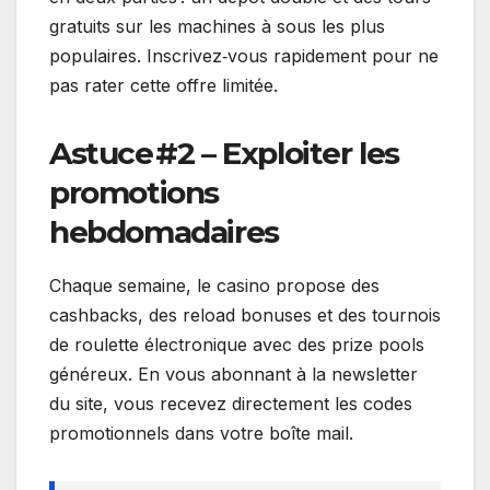
gratuits sur les machines à sous les plus
populaires. Inscrivez‑vous rapidement pour ne
pas rater cette offre limitée.
Astuce #2 – Exploiter les
promotions
hebdomadaires
Chaque semaine, le casino propose des
cashbacks, des reload bonuses et des tournois
de roulette électronique avec des prize pools
généreux. En vous abonnant à la newsletter
du site, vous recevez directement les codes
promotionnels dans votre boîte mail.