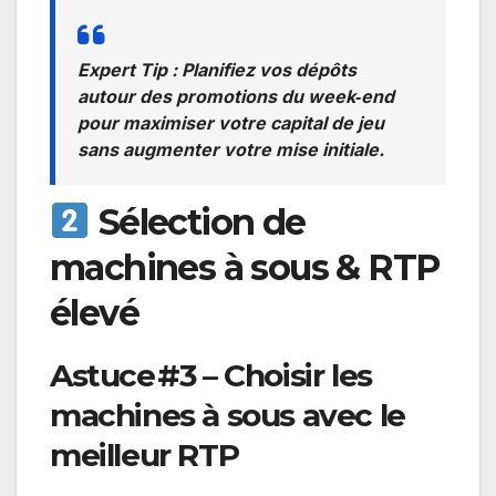
Expert Tip : Planifiez vos dépôts
autour des promotions du week‑end
pour maximiser votre capital de jeu
sans augmenter votre mise initiale.
Sélection de
machines à sous & RTP
élevé
Astuce #3 – Choisir les
machines à sous avec le
meilleur RTP