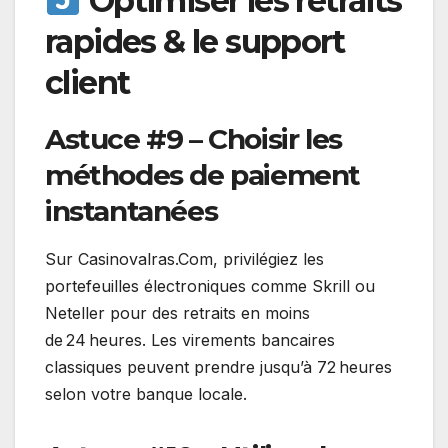
Optimiser les retraits
rapides & le support
client
Astuce #9 – Choisir les
méthodes de paiement
instantanées
Sur Casinovalras.Com, privilégiez les
portefeuilles électroniques comme Skrill ou
Neteller pour des retraits en moins
de 24 heures. Les virements bancaires
classiques peuvent prendre jusqu’à 72 heures
selon votre banque locale.