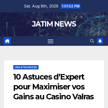
Skip
Sat. Aug 8th, 2026
1:01:53 PM
to
content
JATIM NEWS
UNCATEGORIZED
10 Astuces d’Expert
pour Maximiser vos
Gains au Casino Valras