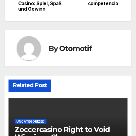
navigation
Casino: Spiel, Spaß
competencia
und Gewinn
By
Otomotif
Related Post
UNCATEGORIZED
Zoccercasino Right to Void