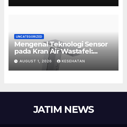
UNCATEGORIZED
Mengenal Teknologi Sensor
pada Kran Air Wastafel:
Mewah, Cerdas, dan Higienis
AUGUST 1, 2026
KESEHATAN
JATIM NEWS