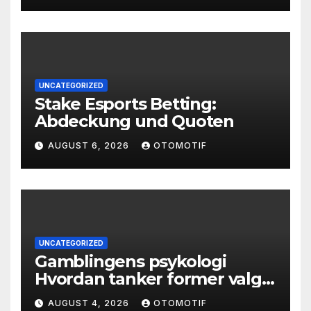
UNCATEGORIZED
Stake Esports Betting:
Abdeckung und Quoten
AUGUST 6, 2026
OTOMOTIF
UNCATEGORIZED
Gamblingens psykologi
Hvordan tanker former valg
og atferd
AUGUST 4, 2026
OTOMOTIF