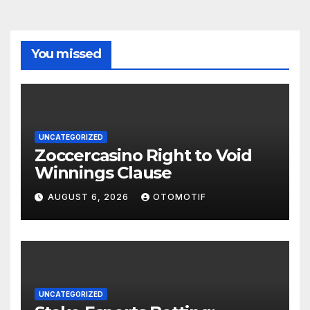
You missed
UNCATEGORIZED
Zoccercasino Right to Void
Winnings Clause
AUGUST 6, 2026
OTOMOTIF
UNCATEGORIZED