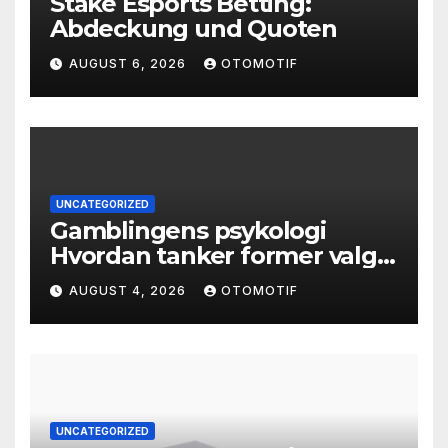
Stake Esports Betting:
Abdeckung und Quoten
AUGUST 6, 2026
OTOMOTIF
UNCATEGORIZED
Gamblingens psykologi
Hvordan tanker former valg
og atferd
AUGUST 4, 2026
OTOMOTIF
UNCATEGORIZED