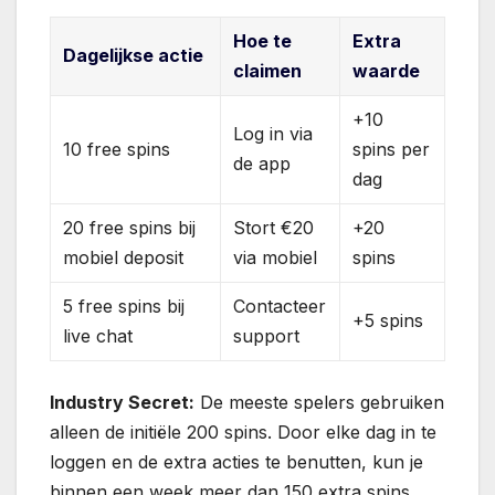
Hoe te
Extra
Dagelijkse actie
claimen
waarde
+10
Log in via
10 free spins
spins per
de app
dag
20 free spins bij
Stort €20
+20
mobiel deposit
via mobiel
spins
5 free spins bij
Contacteer
+5 spins
live chat
support
Industry Secret:
De meeste spelers gebruiken
alleen de initiële 200 spins. Door elke dag in te
loggen en de extra acties te benutten, kun je
binnen een week meer dan 150 extra spins