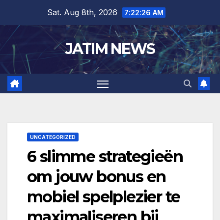
Skip
Sat. Aug 8th, 2026
7:22:27 AM
to
content
JATIM NEWS
UNCATEGORIZED
6 slimme strategieën
om jouw bonus en
mobiel spelplezier te
maximaliseren bij