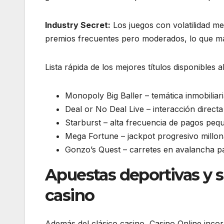
Industry Secret:
Los juegos con volatilidad m
premios frecuentes pero moderados, lo que max
Lista rápida de los mejores títulos disponibles
Monopoly Big Baller – temática inmobiliar
Deal or No Deal Live – interacción direct
Starburst – alta frecuencia de pagos peq
Mega Fortune – jackpot progresivo millon
Gonzo’s Quest – carretes en avalancha 
Apuestas deportivas y s
casino
Además del clásico casino, Casino Online inc