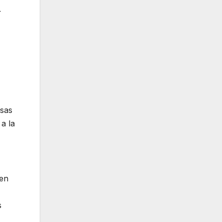
.
esas
 a la
en
s