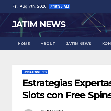
Skip
Fri. Aug 7th, 2026
7:18:36 AM
to
content
JATIM NEWS
HOME
ABOUT
JATIM NEWS
KON
UNCATEGORIZED
Estrategias Experta
Slots con Free Spin