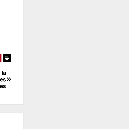
s
 la
les
es