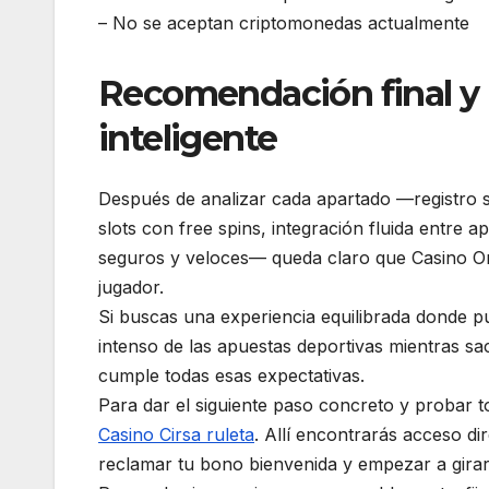
– No se aceptan criptomonedas actualmente
Recomendación final y 
inteligente
Después de analizar cada apartado —registro s
slots con free spins, integración fluida entre 
seguros y veloces— queda claro que Casino On
jugador.
Si buscas una experiencia equilibrada donde pu
intenso de las apuestas deportivas mientras s
cumple todas esas expectativas.
Para dar el siguiente paso concreto y probar 
Casino Cirsa ruleta
. Allí encontrarás acceso dir
reclamar tu bono bienvenida y empezar a girar 