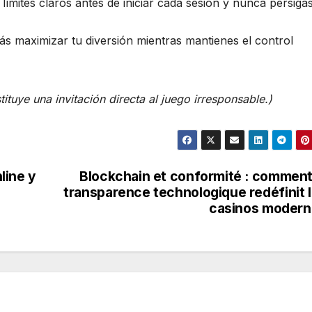
límites claros antes de iniciar cada sesión y nunca persiga
rás maximizar tu diversión mientras mantienes el control
tituye una invitación directa al juego irresponsable.)
line y
Blockchain et conformité : comment
transparence technologique redéfinit 
casinos modern