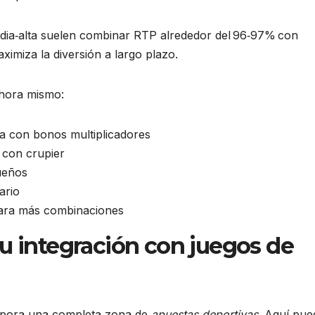
edia‑alta suelen combinar RTP alrededor del 96‑97% con
imiza la diversión a largo plazo.
 ahora mismo:
ia con bonos multiplicadores
a con crupier
ueños
ario
para más combinaciones
u integración con juegos de
orpora una completa zona de
apuestas deportivas
. Aquí pue