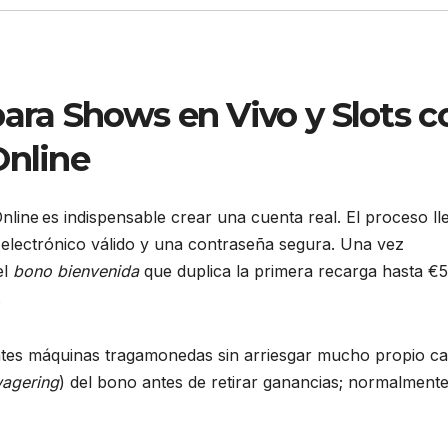
para Shows en Vivo y Slots c
Online
line es indispensable crear una cuenta real. El proceso ll
electrónico válido y una contraseña segura. Una vez
el
bono bienvenida
que duplica la primera recarga hasta €
.
rentes máquinas tragamonedas sin arriesgar mucho propio cap
agering
) del bono antes de retirar ganancias; normalment