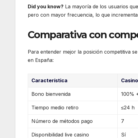
Did you know?
La mayoría de los usuarios que
pero con mayor frecuencia, lo que incrementa 
Comparativa con compe
Para entender mejor la posición competitiva se
en España:
Característica
Casino
Bono bienvenida
100% +
Tiempo medio retiro
≤24 h
Número de métodos pago
7
Disponibilidad live casino
Sí