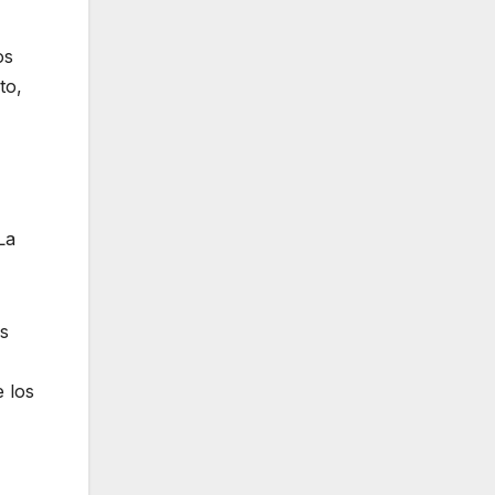
os
to,
La
os
e los