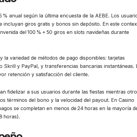
5 % anual según la última encuesta de la AEBE. Los usuari
incluyan giros gratis y bonos sin depósito. En este contex
nvenida del 100 % + 50 giros en slots navideñas durante
 y la variedad de métodos de pago disponibles: tarjetas
Skrill y PayPal, y transferencias bancarias instantáneas. 
 retención y satisfacción del cliente.
n fidelizar a sus usuarios durante las fiestas mientras otr
los términos del bono y la velocidad del payout. En Casino
os pagos se completan en menos de 24 horas en la mayoría d
8 horas).
mpeño