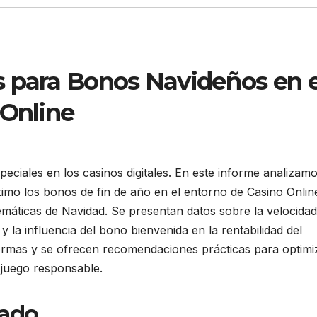
s para Bonos Navideños en e
 Online
eciales en los casinos digitales. En este informe analizam
mo los bonos de fin de año en el entorno de Casino Onlin
 temáticas de Navidad. Se presentan datos sobre la velocida
y la influencia del bono bienvenida en la rentabilidad del
ormas y se ofrecen recomendaciones prácticas para optimiz
 juego responsable.
cado