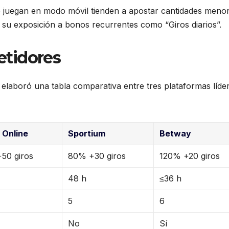
 juegan en modo móvil tienden a apostar cantidades meno
su exposición a bonos recurrentes como “Giros diarios”.
tidores
 elaboró una tabla comparativa entre tres plataformas líde
 Online
Sportium
Betway
50 giros
80% +30 giros
120% +20 giros
48 h
≤36 h
5
6
No
Sí