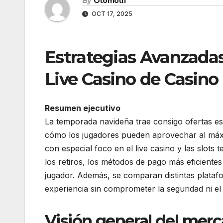
By
Otomotif
OCT 17, 2025
Estrategias Avanzada
Live Casino de Casino
Resumen ejecutivo
La temporada navideña trae consigo ofertas esp
cómo los jugadores pueden aprovechar al máxi
con especial foco en el live casino y las slots
los retiros, los métodos de pago más eficientes 
jugador. Además, se comparan distintas plataf
experiencia sin comprometer la seguridad ni el
Visión general del mer