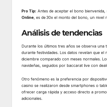
Pro Tip:
Antes de aceptar el bono bienvenida, r
Online
, es de 30x​ el monto del bono, un nivel
Análisis de tendencias
Durante los últimos tres años se observa una t
durante festividades. Los datos revelan que e
diciembre comparado con meses normales. Los 
navideñas, seguidos por baccarat live con deal
Otro fenómeno es la preferencia por dispositiv
casino se realizaron desde smartphones o table
ofrecer carga rápida y acceso directo a promo
adicionales.