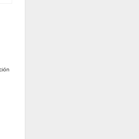
ación