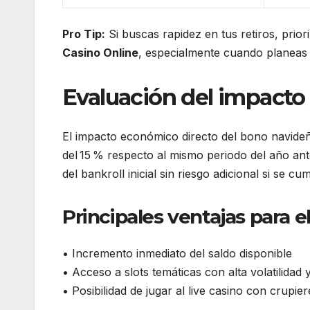
Pro Tip:
Si buscas rapidez en tus retiros, pri
Casino Online
, especialmente cuando planeas
Evaluación del impacto
El impacto económico directo del bono navideñ
del 15 % respecto al mismo periodo del año ante
del bankroll inicial sin riesgo adicional si se 
Principales ventajas para e
• Incremento inmediato del saldo disponible
• Acceso a slots temáticas con alta volatilidad 
• Posibilidad de jugar al live casino con crupier