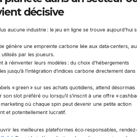
vient décisive
s aucune industrie : le jeu en ligne se trouve aujourd’hui 
ie génère une empreinte carbone liée aux data‑centers, a
tilisés par les joueurs.
nt à réinventer leurs modèles : du choix d’hébergements
s jusqu’à l’intégration d’indices carbone directement dans 
bels « green » sur ses achats quotidiens, attend désormais 
son slot préféré ou lorsqu’il s’inscrit à une offre « cashba
marketing où chaque spin peut devenir une petite action
nt et potentiellement lucratif.
écouvrir les meilleures plateformes éco‑responsables, rendez