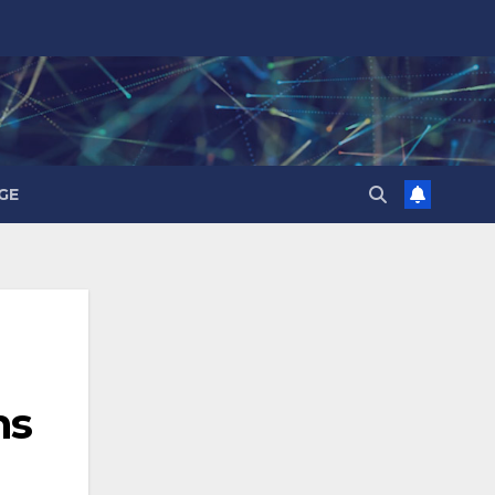
GE
ns