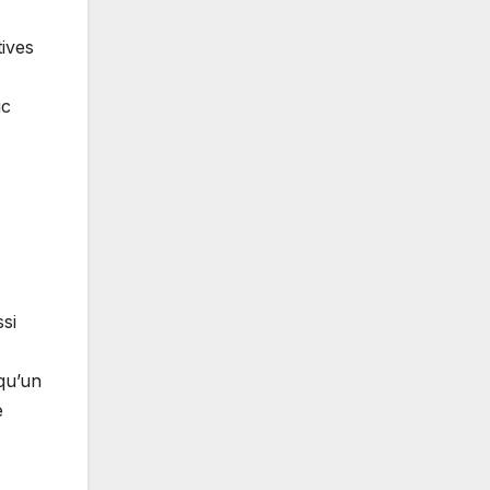
ives
ic
si
qu’un
e