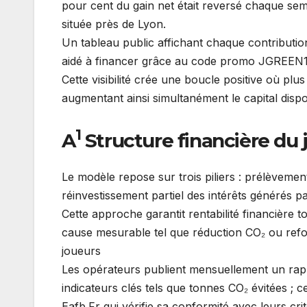
pour cent du gain net était reversé chaque sem
située près de Lyon.
Un tableau public affichant chaque contributio
aidé à financer grâce au code promo JGREEN1
Cette visibilité crée une boucle positive où plu
augmentant ainsi simultanément le capital dispo
1
A
Structure financière du 
Le modèle repose sur trois piliers : prélèvement
réinvestissement partiel des intérêts générés p
Cette approche garantit rentabilité financière 
cause mesurable tel que réduction CO₂ ou refo
joueurs
Les opérateurs publient mensuellement un rappo
indicateurs clés tels que tonnes CO₂ évitées ; 
Eafb.Fr qui vérifie sa conformité avec leurs cri