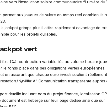
aine vers l’installation solaire communautaire “Lumière du 
n permet aux joueurs de suivre en temps réel combien ils o
23.
s le jackpot grimpe plus il attire rapidement davantage de mi
nible pour les projets durables.
jackpot vert
 fixe (%), contribution variable liée au volume horaire joué
ar le fonds placé dans des obligations vertes européennes.
tout en assurant que chaque euro investi soutient réellemen
2
restation.\n\n### A
Communication transparente auprès 
rt détaillé incluant nom du projet financé, localisation GP
ce document est hébergé sur leur page dédiée ainsi que sur
tères ESG.