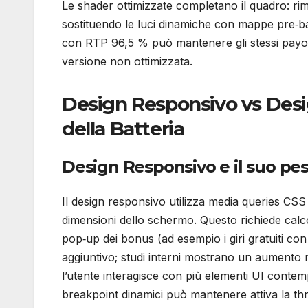
Le shader ottimizzate completano il quadro: rimu
sostituendo le luci dinamiche con mappe pre‑bak
con RTP 96,5 % può mantenere gli stessi payou
versione non ottimizzata.
Design Responsivo vs Desig
della Batteria
Design Responsivo e il suo pe
Il design responsivo utilizza media queries CSS f
dimensioni dello schermo. Questo richiede calcol
pop‑up dei bonus (ad esempio i giri gratuiti con
aggiuntivo; studi interni mostrano un aumento 
l’utente interagisce con più elementi UI contem
breakpoint dinamici può mantenere attiva la thr