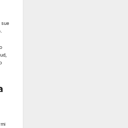
e sue
.
mo
oud,
o
a
rmi