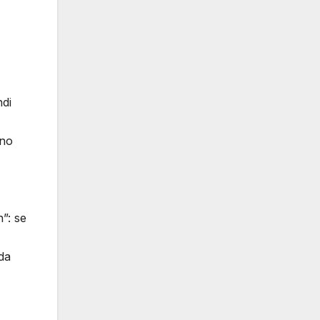
ndi
ino
”: se
da