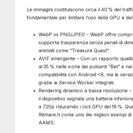
Le immagini costituiscono circa il 40 % del traffi
fondamentale per limitare l’uso della GPU e dell
WebP vs PNG/JPEG – WebP offre compressio
supporta trasparenza senza penali di dimens
animati come “Treasure Quest”.
AVIF emergente – Con un rapporto qualità
al 35 % nelle icone dei pulsanti “Bet” e nei
compatibilità con Android <9, ma le versi
grazie ai Service Worker integrati.
Rendering dinamico a bassa risoluzione – 
il dispositivo segnala una batteria inferio
a 720p riducendo i cicli GPU del 18 %. Qu
Ritmare.It come uno dei migliori esempi di
AAMS.