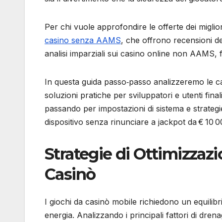
Per chi vuole approfondire le offerte dei migliori 
casino senza AAMS
, che offrono recensioni de
analisi imparziali sui casino online non AAMS, 
In questa guida passo‑passo analizzeremo le c
soluzioni pratiche per sviluppatori e utenti final
passando per impostazioni di sistema e strategi
dispositivo senza rinunciare a jackpot da € 10 000
Strategie di Ottimizzazi
Casinò
I giochi da casinò mobile richiedono un equilib
energia. Analizzando i principali fattori di dren