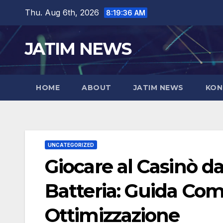
Skip
Thu. Aug 6th, 2026
8:19:37 AM
to
content
JATIM NEWS
HOME
ABOUT
JATIM NEWS
KON
UNCATEGORIZED
Giocare al Casinò d
Batteria: Guida Com
Ottimizzazione